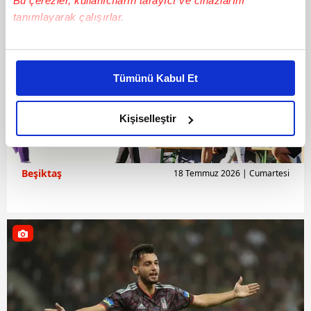
Bu çerezler, kullanıcıların tarayıcı ve cihazlarını
tanımlayarak çalışırlar.
Bu çerezlere izin vermeniz halinde sizlere özel
kişiselleştirilmiş reklamlar sunabilir, sayfalarımızda sizlere
Tümünü Kabul Et
daha iyi reklam deneyimi yaşatabiliriz. Bunu yaparken
amacımızın size daha iyi bir reklam deneyimi sunmak
olduğunu ve sizlere en iyi içerikleri sunabilmek adına
Kişiselleştir
elimizden gelen çabayı gösterdiğimizi ve bu noktada,
reklamların maliyetlerimizi karşılamak noktasında tek gelir
kalemimiz olduğunu sizlere hatırlatmak isteriz.
Beşiktaş
18 Temmuz 2026 | Cumartesi
Her halükârda, kullanıcılar, bu çerezlere izin vermedikleri
takdirde, kullanıcılara hedefli reklamlar
gösterilmeyecektir."
Sizlere daha iyi bir hizmet sunabilmek için İnternet
Sitemizde kendimize ve üçüncü kişilere ait çerezler
kullanılmaktadır. Bu çerezler vasıtasıyla çeşitli kişisel