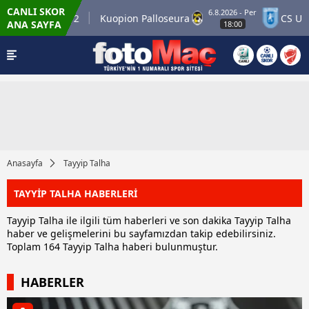
CANLI SKOR
6.8.2026 - Per
ner Match 12
Kuopion Palloseura
CS Univer
ANA SAYFA
18:00
Anasayfa
Tayyip Talha
TAYYİP TALHA HABERLERİ
Tayyip Talha ile ilgili tüm haberleri ve son dakika Tayyip Talha
haber ve gelişmelerini bu sayfamızdan takip edebilirsiniz.
Toplam 164 Tayyip Talha haberi bulunmuştur.
HABERLER