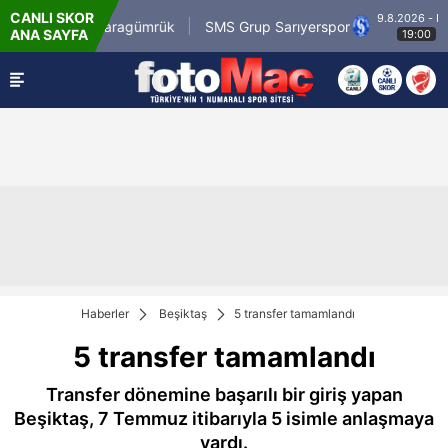
CANLI SKOR
9.8.2026 - Paz
sirli.com.tr Karagümrük
SMS Grup Sarıyerspor
ANA SAYFA
19:00
Haberler
Beşiktaş
5 transfer tamamlandı
5 transfer tamamlandı
Transfer dönemine başarılı bir giriş yapan
Beşiktaş, 7 Temmuz itibarıyla 5 isimle anlaşmaya
vardı.