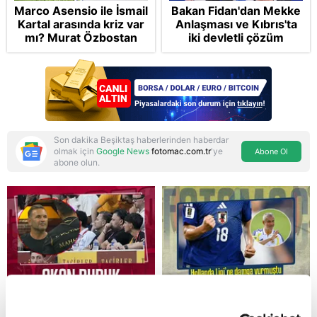
Marco Asensio ile İsmail
Bakan Fidan'dan Mekke
Kartal arasında kriz var
Anlaşması ve Kıbrıs'ta
mı? Murat Özbostan
iki devletli çözüm
analiz etti: Egoları da
mesajı: Bize
yönetmelisiniz
saldırmayan hiçbir ülke
hedefimizde değil
Son dakika Beşiktaş haberlerinden haberdar
olmak için
Google News
fotomac.com.tr
'ye
Abone Ol
abone olun.
Reddet