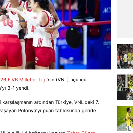
26 FIVB Milletler Ligi
'nin (VNL) üçüncü
'yı 3-1 yendi.
ği karşılaşmanın ardından Türkiye, VNL'deki 7.
ni yaşayan Polonya'yı puan tablosunda geride
L'nin ilk iki haftasını kaçıran
Zehra Güneş
,