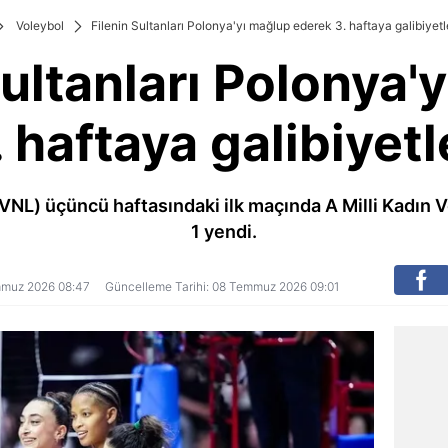
Voleybol
Filenin Sultanları Polonya'yı mağlup ederek 3. haftaya galibiyetl
Sultanları Polonya'
 haftaya galibiyetl
(VNL) üçüncü haftasındaki ilk maçında A Milli Kadın 
1 yendi.
emmuz 2026 08:47
Güncelleme Tarihi: 08 Temmuz 2026 09:01