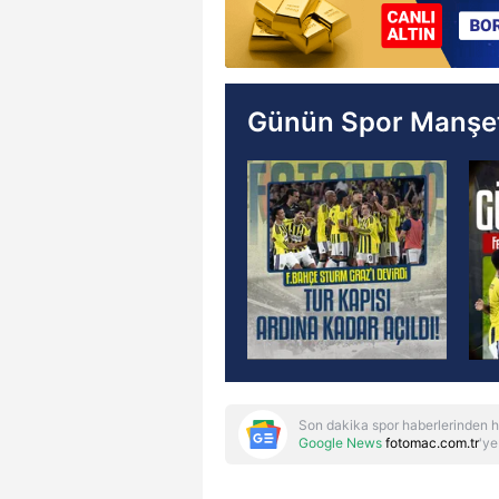
Günün Spor Manşet
Son dakika spor haberlerinden h
Google News
fotomac.com.tr
'ye