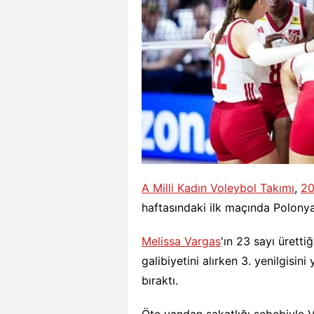
A Milli Kadın Voleybol Takımı
,
20
haftasındaki ilk maçında Polonya
Melissa Vargas
'ın 23 sayı üretti
galibiyetini alırken 3. yenilgisi
bıraktı.
Öte yandan sakatlığı sebebiyle VN