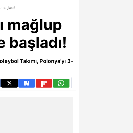
e başladı!
yı mağlup
e başladı!
Voleybol Takımı, Polonya'yı 3-