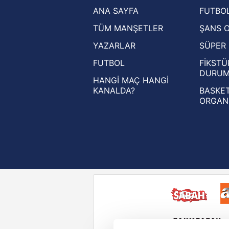
ANA SAYFA
FUTBOL
Ziraat Türkiye Kupası haberleri
TÜM MANŞETLER
ŞANS 
UEFA Şampiyonlar Ligi haberleri
YAZARLAR
SÜPER 
UEFA Avrupa Ligi haberleri
FUTBOL
FİKSTÜ
UEFA Konferans Ligi haberleri
DURU
HANGİ MAÇ HANGİ
KANALDA?
BASKET
ORGAN
Reddet