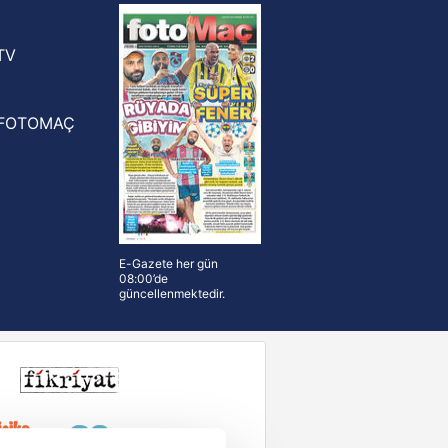
n Crespo, Meksika Ligi
rinden Atlas'ın yeni teknik direktörü
TV
FOTOMAÇ
E-Gazete her gün
08:00’de
güncellenmektedir.