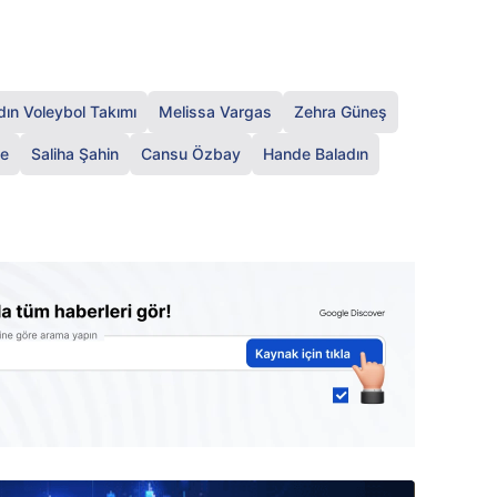
adın Voleybol Takımı
Melissa Vargas
Zehra Güneş
ge
Saliha Şahin
Cansu Özbay
Hande Baladın