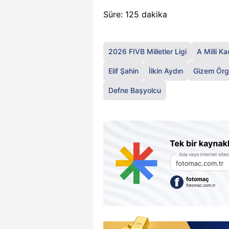
Süre: 125 dakika
2026 FIVB Milletler Ligi
A Milli K
Elif Şahin
İlkin Aydın
Gizem Ör
Defne Başyolcu