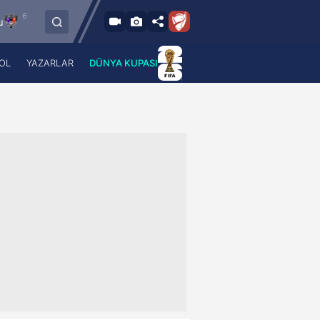
026 - Per
6.8.2026 - Per
FC Vaduz
Jagiellonia Bialystok
8:00
19:00
OL
YAZARLAR
DÜNYA KUPASI
 Haber
A Haber Radyo
 Spor
A Spor Radyo
TV
A News Radio
2TV
Radyo Turkuvaz
para
Turkuvaz Romantik
Turkuvaz Efsane
Vav Tv
Radyo Soft
Radyo Energy
Turkuvaz Anadolu