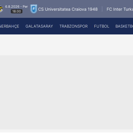
 - Per
6.8.2
CS Universitatea Craiova 1948
FC Inter Turku
00
1
NERBAHÇE
GALATASARAY
TRABZONSPOR
FUTBOL
BASKETB
Beşiktaş
A
Fenerbahçe
A
Galatasaray
A
Trabzonspor
A
Futbol
A
Basketbol
Ziraat Türkiye Kupası
DİZİ
Diğer Sporlar