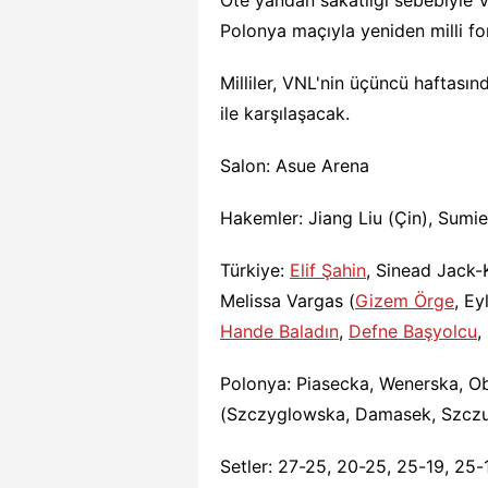
Polonya maçıyla yeniden milli fo
Milliler, VNL'nin üçüncü haftas
ile karşılaşacak.
Salon: Asue Arena
Hakemler: Jiang Liu (Çin), Sumi
Türkiye:
Elif Şahin
, Sinead Jack-
Melissa Vargas (
Gizem Örge
, E
Hande Baladın
,
Defne Başyolcu
,
Polonya: Piasecka, Wenerska, O
(Szczyglowska, Damasek, Szczur
Setler: 27-25, 20-25, 25-19, 25-