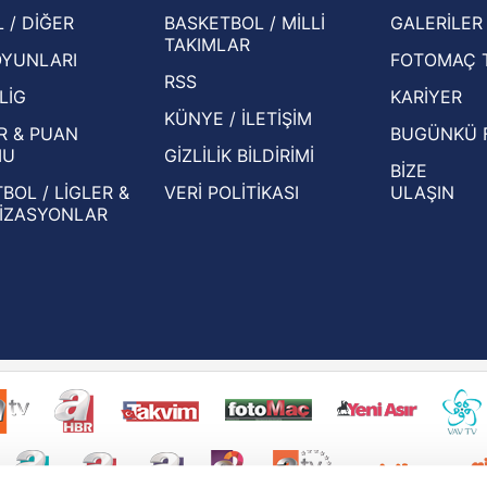
İspanya-Arjantin finalinin ardından dış
Herna
 / DİĞER
BASKETBOL / MİLLİ
GALERİLER
basından gündem olan manşetler!
ekiple
TAKIMLAR
OYUNLARI
FOTOMAÇ 
Beşiktaş'ın UEFA Avrupa Ligi'nde 3. Ön
oldu
RSS
Eleme Turu muhtemel rakipleri belli oldu!
LİG
KARİYER
KÜNYE / İLETİŞİM
R & PUAN
BUGÜNKÜ 
MU
GİZLİLİK BİLDİRİMİ
BİZE
BOL / LİGLER &
VERİ POLİTİKASI
ULAŞIN
İZASYONLAR