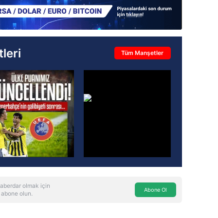
leri
Tüm Manşetler
aberdar olmak için
Abone Ol
 abone olun.