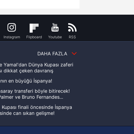
Instagram
Flipboard
Youtube
RSS
DAHA FAZLA
e Yamal'dan Dünya Kupası zaferi
ı dikkat çeken davranış
nın en büyüğü İspanya!
saray transferi böyle bitirecek!
almer ve Bruno Fernandes...
Kupası finali öncesinde İspanya
sinde can sıkan gelişme!
FIFA Dünya Kupası'nı kazanana
yonluk yüzüğü verilecek