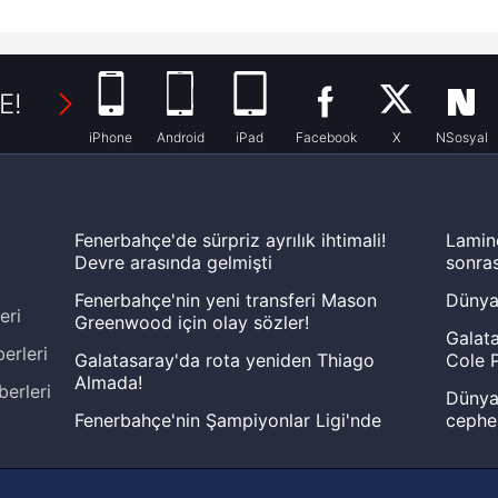
E!
iPhone
Android
iPad
Facebook
X
NSosyal
Fenerbahçe'de sürpriz ayrılık ihtimali!
Lamin
Devre arasında gelmişti
sonras
Fenerbahçe'nin yeni transferi Mason
Dünya
eri
Greenwood için olay sözler!
Galata
erleri
Galatasaray'da rota yeniden Thiago
Cole P
Almada!
berleri
Dünya 
Fenerbahçe'nin Şampiyonlar Ligi'nde
cephe
muhtemel rakibi belli oldu! Gornik
2026 
Zabrze'yi elerlerse...
şampi