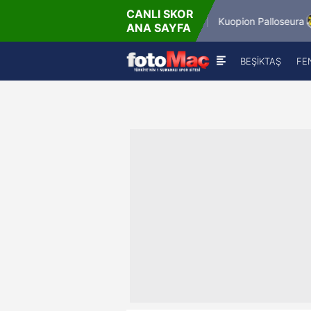
CANLI SKOR
6.8.2026 - Per
6.8.2026
Winner Match 12
Kuopion Palloseura
ANA SAYFA
16:00
18:
BEŞİKTAŞ
FE