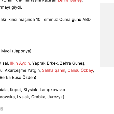
rmayı giydi.
ındaki ikinci maçında 10 Temmuz Cuma günü ABD
e Myoi (Japonya)
Kısal,
İlkin Aydın
, Yaprak Erkek, Zehra Güneş,
ylül Akarçeşme Yatgın,
Saliha Şahin
,
Cansu Özbay
,
 Berka Buse Özden)
biala, Koput, Stysiak, Lampkowska
owska, Lysiak, Grabka, Jurczyk)
19