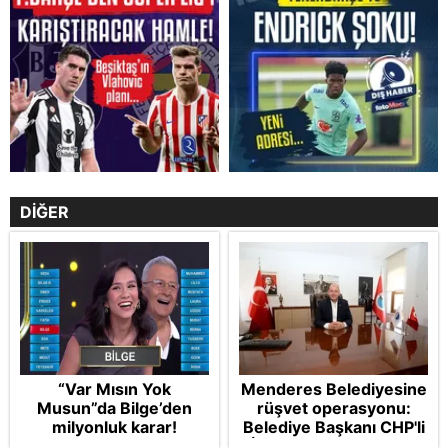
DİĞER
“Var Mısın Yok
Menderes Belediyesine
Musun”da Bilge’den
rüşvet operasyonu:
milyonluk karar!
Belediye Başkanı CHP'li
İlkay Çiçek tutuklandı