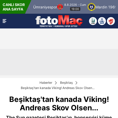
CANLI SKOR
8.8.2026 - Cum
stanbulspor
Ümraniyespor
Mardin 1969 Spo
ANA SAYFA
19:00
Haberler
Beşiktaş
Beşiktaş'tan kanada Viking! Andreas Skov Olsen...
Beşiktaş'tan kanada Viking!
Andreas Skov Olsen...
The Sun gazetesi Beşiktaş’ın, bonservisi küme