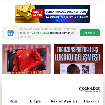
Son dakika Beşiktaş haberlerinden haberdar
olmak için
Google News
fotomac.com.tr
'ye
Abone Ol
abone olun.
Reddet
Rıza
Bilgiler
Reklam Ayarları
Hakkında