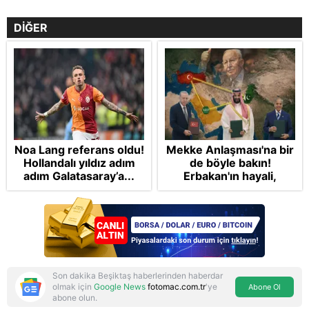
DİĞER
Noa Lang referans oldu!
Mekke Anlaşması'na bir
Hollandalı yıldız adım
de böyle bakın!
adım Galatasaray’a...
Erbakan'ın hayali,
Cumhur'un vizyonu:
İslam NATO'suna
Başkan Erdoğan mührü
Son dakika Beşiktaş haberlerinden haberdar
olmak için
Google News
fotomac.com.tr
'ye
Abone Ol
abone olun.