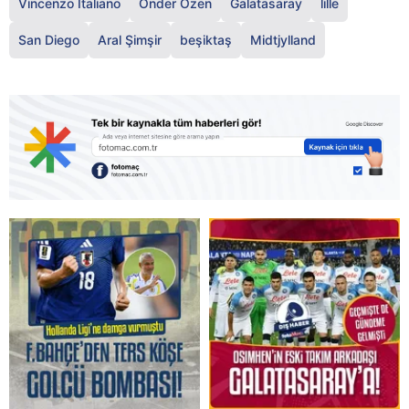
Vincenzo İtaliano
Önder Özen
Galatasaray
lille
San Diego
Aral Şimşir
beşiktaş
Midtjylland