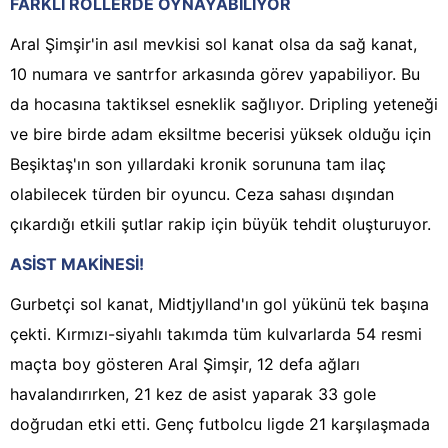
FARKLI ROLLERDE OYNAYABİLİYOR
Aral Şimşir'in asıl mevkisi sol kanat olsa da sağ kanat,
10 numara ve santrfor arkasında görev yapabiliyor. Bu
da hocasına taktiksel esneklik sağlıyor. Dripling yeteneği
ve bire birde adam eksiltme becerisi yüksek olduğu için
Beşiktaş'ın son yıllardaki kronik sorununa tam ilaç
olabilecek türden bir oyuncu. Ceza sahası dışından
çıkardığı etkili şutlar rakip için büyük tehdit oluşturuyor.
ASİST MAKİNESİ!
Gurbetçi sol kanat, Midtjylland'ın gol yükünü tek başına
çekti. Kırmızı-siyahlı takımda tüm kulvarlarda 54 resmi
maçta boy gösteren Aral Şimşir, 12 defa ağları
havalandırırken, 21 kez de asist yaparak 33 gole
doğrudan etki etti. Genç futbolcu ligde 21 karşılaşmada