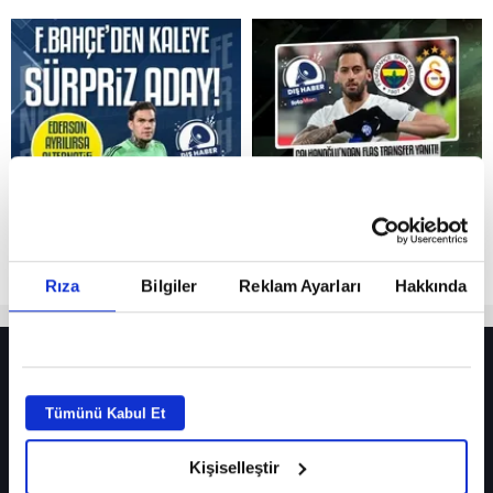
Reddet
Rıza
Bilgiler
Reklam Ayarları
Hakkında
HER YERDE!
Fenerbahçe’de sürpriz ayrılık ihtimali! Devre arasında gelmişti
Tümünü Kabul Et
Fenerbahçe’nin yeni transferi Mason Greenwood için olay sözler!
Kişiselleştir
Galatasaray’da rota yeniden Thiago Almada!
iPhone