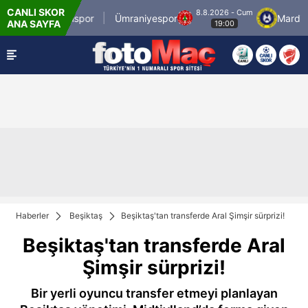
CANLI SKOR
8.8.2026 - Cum
İstanbulspor
Ümraniyespor
Mardin 19
ANA SAYFA
19:00
Haberler
Beşiktaş
Beşiktaş'tan transferde Aral Şimşir sürprizi!
Beşiktaş'tan transferde Aral
Şimşir sürprizi!
Bir yerli oyuncu transfer etmeyi planlayan