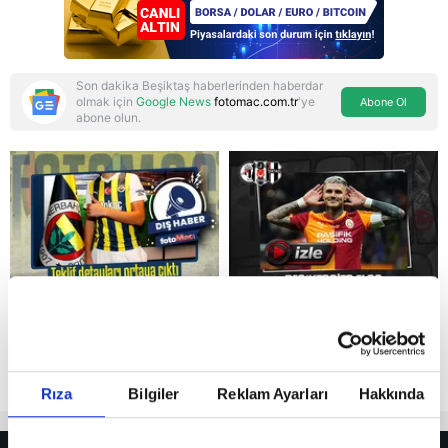
Son dakika Beşiktaş haberlerinden haberdar
olmak için
Google News
fotomac.com.tr
'ye
Abone Ol
abone olun.
Reddet
Rıza
Bilgiler
Reklam Ayarları
Hakkında