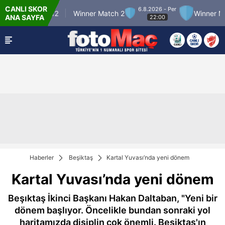
CANLI SKOR
6.8.2026 - Per
nner Match 12
Winner Match 2
Winner Matc
ANA SAYFA
22:00
Haberler
Beşiktaş
Kartal Yuvası’nda yeni dönem
Kartal Yuvası’nda yeni dönem
Beşıktaş İkinci Başkanı Hakan Daltaban, "Yeni bir
dönem başlıyor. Öncelikle bundan sonraki yol
haritamızda disiplin çok önemli. Beşiktaş'ın