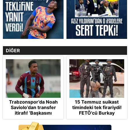
DİĞER
Trabzonspor’da Noah
15 Temmuz suikast
Saviolo’dan transfer
timindeki tek firariydi!
itirafı! ‘Başkasını
FETÖ'cü Burkay
izlemeye geldi’
Karatepe yakalandı