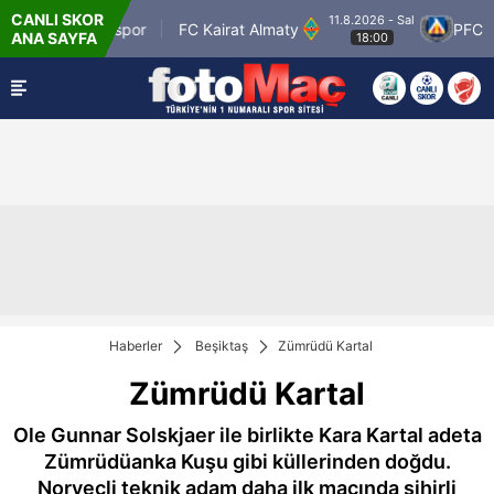
CANLI SKOR
11.8.2026 - Sal
tman Petrolspor
FC Kairat Almaty
PFC Levs
ANA SAYFA
18:00
Haberler
Beşiktaş
Zümrüdü Kartal
Zümrüdü Kartal
Ole Gunnar Solskjaer ile birlikte Kara Kartal adeta
Zümrüdüanka Kuşu gibi küllerinden doğdu.
Norveçli teknik adam daha ilk maçında sihirli