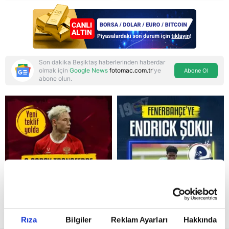
ve Yeni Parti'den
provokasyon
Son dakika Beşiktaş haberlerinden haberdar
olmak için
Google News
fotomac.com.tr
'ye
Abone Ol
abone olun.
Reddet
Rıza
Bilgiler
Reklam Ayarları
Hakkında