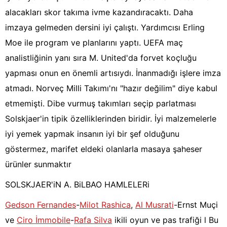
alacakları skor takıma ivme kazandıracaktı. Daha
imzaya gelmeden dersini iyi çalıştı. Yardımcısı Erling
Moe ile program ve planlarını yaptı. UEFA maç
analistliğinin yanı sıra M. United'da forvet koçluğu
yapması onun en önemli artısıydı. İnanmadığı işlere imza
atmadı. Norveç Milli Takımı'nı "hazır değilim" diye kabul
etmemişti. Dibe vurmuş takımları seçip parlatması
Solskjaer'in tipik özelliklerinden biridir. İyi malzemelerle
iyi yemek yapmak insanın iyi bir şef olduğunu
göstermez, marifet eldeki olanlarla masaya şaheser
ürünler sunmaktır
SOLSKJAER'iN A. BiLBAO HAMLELERi
Gedson Fernandes
-
Milot Rashica
,
Al Musrati
-Ernst Muçi
ve
Ciro İmmobile
-
Rafa Silva
ikili oyun ve pas trafiği l Bu