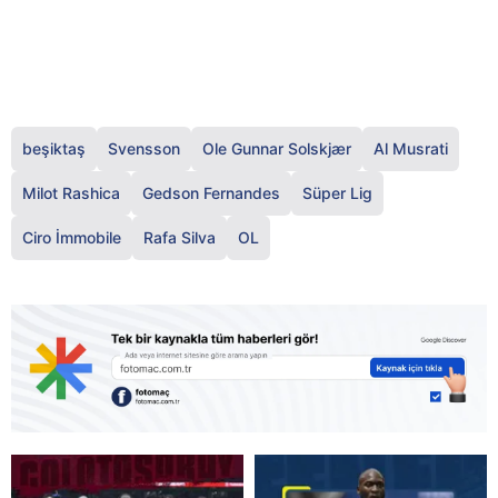
beşiktaş
Svensson
Ole Gunnar Solskjær
Al Musrati
Milot Rashica
Gedson Fernandes
Süper Lig
Ciro İmmobile
Rafa Silva
OL