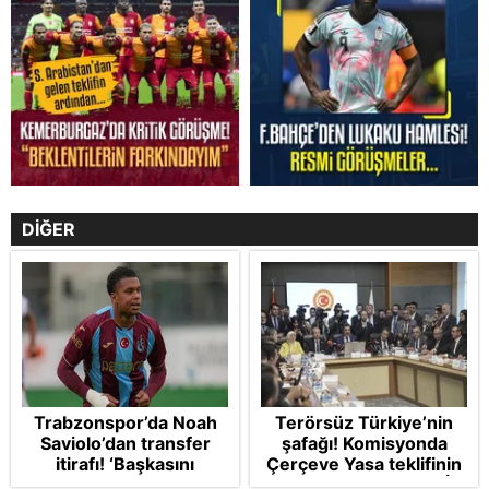
DİĞER
Trabzonspor’da Noah
Terörsüz Türkiye’nin
Saviolo’dan transfer
şafağı! Komisyonda
itirafı! ‘Başkasını
Çerçeve Yasa teklifinin
izlemeye geldi’
maddelerine geçildi: İP