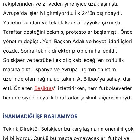
rakiplerinden ve zirveden yine iyice uzaklaşmıştı.
Avrupa'da işler iyi gitmiyordu. İlk 24'ün dışındaydı.
Yönetimde idari ve teknik kaoslar ayyuka çıkmıştı.
Taraftar desteğini çekmiş, protestolar başlamıştı. Önce
yönetim değişti. Yeni Başkan Adalı ve heyeti idari işleri
çözdü. Sonra teknik direktör problemi halledildi.
Solskjaer ve tecrübeli ekibi çıkabileceği en zorlu ilk
maçına çıktı. İspanya ve Avrupa Ligi'nin en istim
üzerinde olan nağmalup takımı A. Bilbao'ya sahayı dar
etti. Özlenen
Beşiktaş
'ı izlettirirken, hem futbolseverler
hem de siyah-beyazlı taraftarlar şaşkınlık içerisindeydi.
İNANMADIĞI İŞE BAŞLAMIYOR
Teknık Direktör Solskjaer bu karşılaşmanın önemini çok
iyi biliyordu. Çünkü bu maçta oynayacakları futbol ve