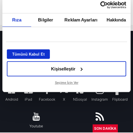
Rıza
Bilgiler
Reklam Ayarları
Hakkında
HER YERDE!
Fenerbahçe’de sürpriz ayrılık ihtimali! Devre arasında gelmişti
Tümünü Kabul Et
Fenerbahçe’nin yeni transferi Mason Greenwood için olay sözler!
Kişiselleştir
Galatasaray’da rota yeniden Thiago Almada!
iPhone
Seçime İzin Ver
Android
iPad
Facebook
X
NSosyal
Instagram
Flipboard
Youtube
RSS
SON DAKİKA