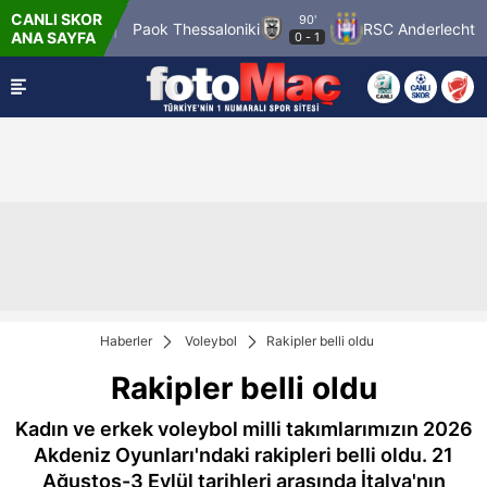
CANLI SKOR
90'
Pafos FC
Paok Thessaloniki
RSC Anderlecht
ANA SAYFA
0
-
1
Haberler
Voleybol
Rakipler belli oldu
Rakipler belli oldu
Kadın ve erkek voleybol milli takımlarımızın 2026
Akdeniz Oyunları'ndaki rakipleri belli oldu. 21
Ağustos-3 Eylül tarihleri arasında İtalya'nın