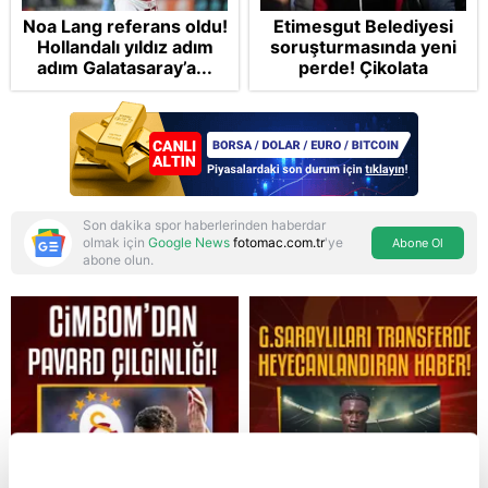
Noa Lang referans oldu!
Etimesgut Belediyesi
Hollandalı yıldız adım
soruşturmasında yeni
adım Galatasaray’a...
perde! Çikolata
kutusunda rüşvet ve
gizli oda iddiaları
dosyada
Son dakika spor haberlerinden haberdar
olmak için
Google News
fotomac.com.tr
'ye
Abone Ol
abone olun.
Reddet