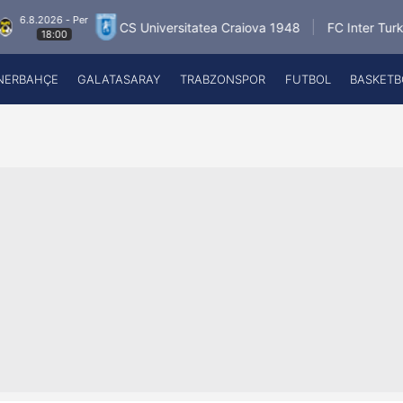
6 - Per
6.8.2
CS Universitatea Craiova 1948
FC Inter Turku
00
NERBAHÇE
GALATASARAY
TRABZONSPOR
FUTBOL
BASKETB
Beşiktaş
A
Fenerbahçe
A
Galatasaray
A
Trabzonspor
A
Futbol
A
Basketbol
Ziraat Türkiye Kupası
DİZİ
Diğer Sporlar