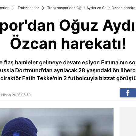
erler
Trabzonspor
Trabzonspor'dan Oğuz Aydın ve Salih Özcan harekat
por'dan Oğuz Aydın
Özcan harekatı!
 flaş hamleler gelmeye devam ediyor. Fırtına'nın so
ussia Dortmund’dan ayrılacak 28 yaşındaki ön libero 
diraktör Fatih Tekke'nin 2 futbolcuyla bizzat görüştüğ
15 Nisan 2026 06:50