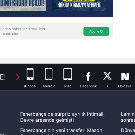
rinden haberdar olmak için
Abone Ol
 abone olun.
E!
iPhone
Android
iPad
Facebook
X
NSosyal
Fenerbahçe'de sürpriz ayrılık ihtimali!
Lamin
Devre arasında gelmişti
sonras
Fenerbahçe'nin yeni transferi Mason
Dünya
eri