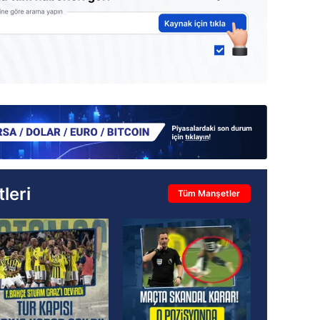
leri
Tüm Manşetler