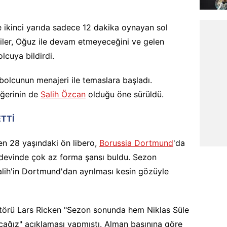
e ikinci yarıda sadece 12 dakika oynayan sol
lililer, Oğuz ile devam etmeyeceğini ve gelen
olcuya bildirdi.
tbolcunun menajeri ile temaslara başladı.
ğerinin de
Salih Özcan
olduğu öne sürüldü.
TTİ
en 28 yaşındaki ön libero,
Borussia Dortmund
'da
devinde çok az forma şansı buldu. Sezon
alih'in Dortmund'dan ayrılması kesin gözüyle
ektörü Lars Ricken "Sezon sonunda hem Niklas Süle
racağız" açıklaması yapmıştı. Alman basınına göre