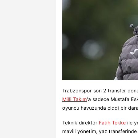
Trabzonspor son 2 transfer döne
Milli Takım
'a sadece Mustafa Esk
oyuncu havuzunda ciddi bir dara
Teknik direktör
Fatih Tekke
ile y
mavili yönetim, yaz transferinde 