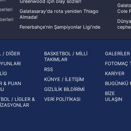
Greenwood için olay sözler!
Galata
erleri
Galatasaray'da rota yeniden Thiago
Cole P
Almada!
berleri
Dünya 
Fenerbahçe'nin Şampiyonlar Ligi'nde
cephe
muhtemel rakibi belli oldu! Gornik
2026 
Zabrze'yi elerlerse...
şampi
İspanya-Arjantin finalinin ardından dış
Herna
 / DİĞER
BASKETBOL / MİLLİ
GALERİLER
basından gündem olan manşetler!
ekiple
TAKIMLAR
OYUNLARI
FOTOMAÇ 
Beşiktaş'ın UEFA Avrupa Ligi'nde 3. Ön
oldu
RSS
Eleme Turu muhtemel rakipleri belli oldu!
LİG
KARİYER
KÜNYE / İLETİŞİM
R & PUAN
BUGÜNKÜ 
MU
GİZLİLİK BİLDİRİMİ
BİZE
BOL / LİGLER &
VERİ POLİTİKASI
ULAŞIN
İZASYONLAR