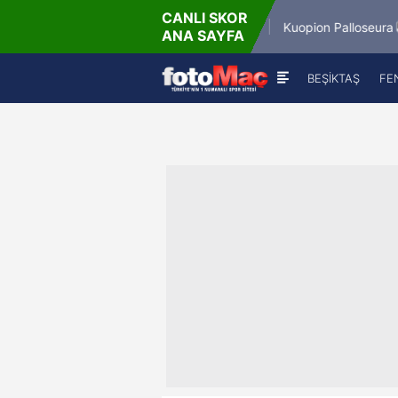
CANLI SKOR
6.8.2026 - Per
6.8.202
Winner Match 12
Kuopion Palloseura
ANA SAYFA
16:00
18:
BEŞİKTAŞ
FE