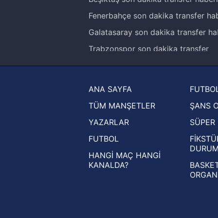
Fenerbahçe son dakika transfer hab
Galatasaray son dakika transfer ha
Trabzonspor son dakika transfer
haberleri
Trendyol Süper Lig haberleri
ANA SAYFA
FUTBOL
Ziraat Türkiye Kupası haberleri
TÜM MANŞETLER
ŞANS 
UEFA Şampiyonlar Ligi haberleri
YAZARLAR
SÜPER 
UEFA Avrupa Ligi haberleri
FUTBOL
FİKSTÜ
UEFA Konferans Ligi haberleri
DURU
HANGİ MAÇ HANGİ
KANALDA?
BASKET
ORGAN