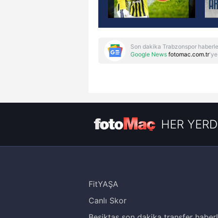
Son dakika Trabzonspor haberle
Google News
fotomac.com.tr
'ye
HER YERD
FitYAŞA
Canlı Skor
Beşiktaş son dakika transfer haberl