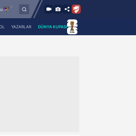
026 - Per
6.8.2026 - Per
FC Vaduz
Jagiellonia Bialystok
18:00
19:00
OL
YAZARLAR
DÜNYA KUPASI
 Haber
A Haber Radyo
 Spor
A Spor Radyo
TV
A News Radio
2TV
Radyo Turkuvaz
para
Turkuvaz Romantik
Turkuvaz Efsane
Vav Tv
Radyo Soft
Radyo Energy
Turkuvaz Anadolu