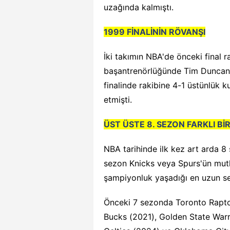
uzağında kalmıştı.
1999 FİNALİNİN RÖVANŞI
İki takımın NBA'de önceki final
başantrenörlüğünde Tim Duncan 
finalinde rakibine 4-1 üstünlük k
etmişti.
ÜST ÜSTE 8. SEZON FARKLI B
NBA tarihinde ilk kez art arda 8
sezon Knicks veya Spurs'ün mutl
şampiyonluk yaşadığı en uzun se
Önceki 7 sezonda Toronto Rapto
Bucks (2021), Golden State War