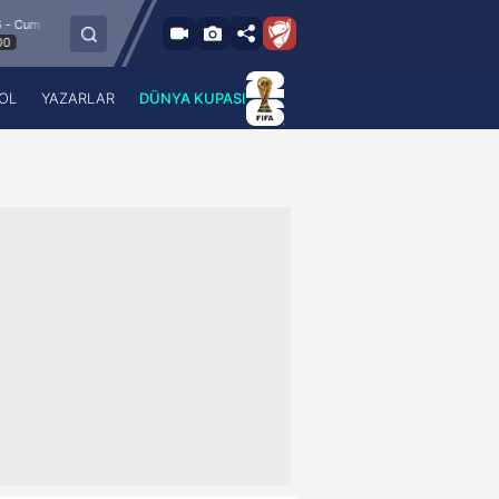
8.8.2026 - Cum
Esenler Erokspor
Hesap.com Antalyaspor
21:30
OL
YAZARLAR
DÜNYA KUPASI
 Haber
A Haber Radyo
 Spor
A Spor Radyo
TV
A News Radio
2TV
Radyo Turkuvaz
para
Turkuvaz Romantik
Turkuvaz Efsane
Vav Tv
Radyo Soft
Radyo Energy
Turkuvaz Anadolu