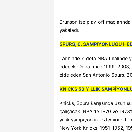
Brunson ise play-off maçlarında 2
yakaladı.
SPURS, 6. ŞAMPİYONLUĞU HE
Tarihinde 7. defa NBA finalinde 
edecek. Daha önce 1999, 2003, 
elde eden San Antonio Spurs, 201
KNICKS 53 YILLIK ŞAMPİYON
Knicks, Spurs karşısında uzun s
çalışacak. NBA'de 1970 ve 1973't
yıllık şampiyonluk özlemini bitir
New York Knicks, 1951, 1952, 19