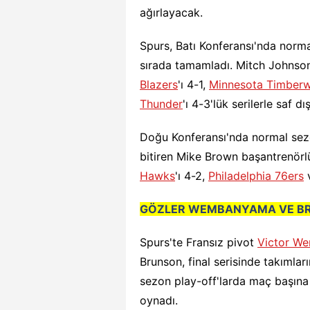
ağırlayacak.
Spurs, Batı Konferansı'nda norma
sırada tamamladı. Mitch Johnson'
Blazers
'ı 4-1,
Minnesota Timber
Thunder
'ı 4-3'lük serilerle saf dış
Doğu Konferansı'nda normal sezo
bitiren Mike Brown başantrenörl
Hawks
'ı 4-2,
Philadelphia 76ers
GÖZLER WEMBANYAMA VE BR
Spurs'te Fransız pivot
Victor W
Brunson, final serisinde takımla
sezon play-off'larda maç başına 2
oynadı.