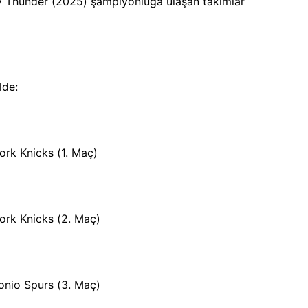
y Thunder (2025) şampiyonluğa ulaşan takımlar
lde:
rk Knicks (1. Maç)
rk Knicks (2. Maç)
nio Spurs (3. Maç)