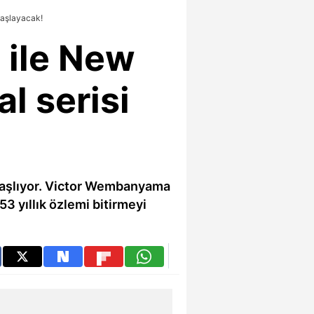
başlayacak!
 ile New
l serisi
 başlıyor. Victor Wembanyama
3 yıllık özlemi bitirmeyi