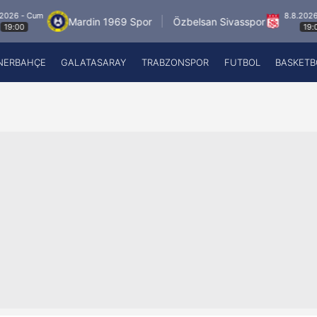
um
8.8.2026 - Cum
Mardin 1969 Spor
Özbelsan Sivasspor
19:00
NERBAHÇE
GALATASARAY
TRABZONSPOR
FUTBOL
BASKETB
Beşiktaş
A
Fenerbahçe
A
Galatasaray
A
Trabzonspor
A
Futbol
A
Basketbol
Ziraat Türkiye Kupası
DİZİ
Diğer Sporlar