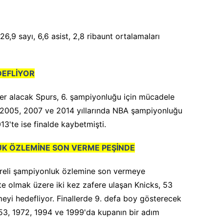
6,9 sayı, 6,6 asist, 2,8 ribaunt ortalamaları
DEFLİYOR
yer alacak Spurs, 6. şampiyonluğu için mücadele
2005, 2007 ve 2014 yıllarında NBA şampiyonluğu
3'te ise finalde kaybetmişti.
LUK ÖZLEMİNE SON VERME PEŞİNDE
üreli şampiyonluk özlemine son vermeye
e olmak üzere iki kez zafere ulaşan Knicks, 53
meyi hedefliyor. Finallerde 9. defa boy gösterecek
53, 1972, 1994 ve 1999'da kupanın bir adım