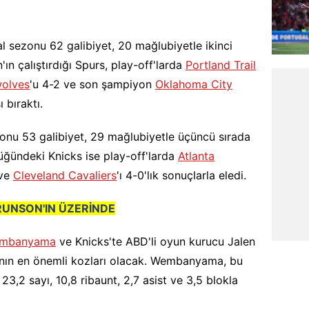
l sezonu 62 galibiyet, 20 mağlubiyetle ikinci
ın çalıştırdığı Spurs, play-off'larda
Portland Trail
wolves
'u 4-2 ve son şampiyon
Oklahoma City
ı bıraktı.
nu 53 galibiyet, 29 mağlubiyetle üçüncü sırada
üğündeki Knicks ise play-off'larda
Atlanta
ve
Cleveland Cavaliers
'ı 4-0'lık sonuçlarla eledi.
UNSON'IN ÜZERİNDE
embanyama
ve Knicks'te ABD'li oyun kurucu Jalen
rının en önemli kozları olacak. Wembanyama, bu
3,2 sayı, 10,8 ribaunt, 2,7 asist ve 3,5 blokla