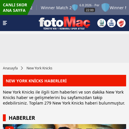
CANLI SKOR
6.8.2026 - Per
ner Match 12
Winner Match 2
Winner Match
ANA SAYFA
22:00
Anasayfa
New York Knicks
NEW YORK KNİCKS HABERLERİ
New York Knicks ile ilgili tüm haberleri ve son dakika New York
Knicks haber ve gelişmelerini bu sayfamızdan takip
edebilirsiniz. Toplam 279 New York Knicks haberi bulunmuştur.
HABERLER