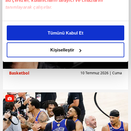
Bu çerezler, kullanıcıların tarayıcı ve cihazlarını
tanımlayarak çalışırlar.
Bu çerezlere izin vermeniz halinde sizlere özel
kişiselleştirilmiş reklamlar sunabilir, sayfalarımızda sizlere
Tümünü Kabul Et
daha iyi reklam deneyimi yaşatabiliriz. Bunu yaparken
amacımızın size daha iyi bir reklam deneyimi sunmak
olduğunu ve sizlere en iyi içerikleri sunabilmek adına
Kişiselleştir
elimizden gelen çabayı gösterdiğimizi ve bu noktada,
reklamların maliyetlerimizi karşılamak noktasında tek gelir
kalemimiz olduğunu sizlere hatırlatmak isteriz.
Basketbol
10 Temmuz 2026 | Cuma
Her halükârda, kullanıcılar, bu çerezlere izin vermedikleri
takdirde, kullanıcılara hedefli reklamlar
gösterilmeyecektir."
Sizlere daha iyi bir hizmet sunabilmek için İnternet
Sitemizde kendimize ve üçüncü kişilere ait çerezler
kullanılmaktadır. Bu çerezler vasıtasıyla çeşitli kişisel