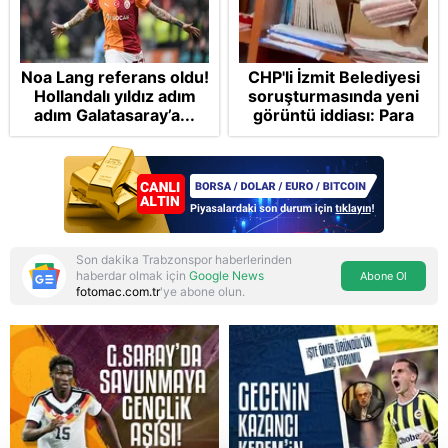
Noa Lang referans oldu!
CHP'li İzmit Belediyesi
Hollandalı yıldız adım
soruşturmasında yeni
adım Galatasaray’a...
görüntü iddiası: Para
dolu zarfın teslim
edildiği öne sürüldü
Son dakika Trabzonspor haberlerinden
haberdar olmak için
Google News
Abone Ol
fotomac.com.tr
'ye abone olun.
Reddet