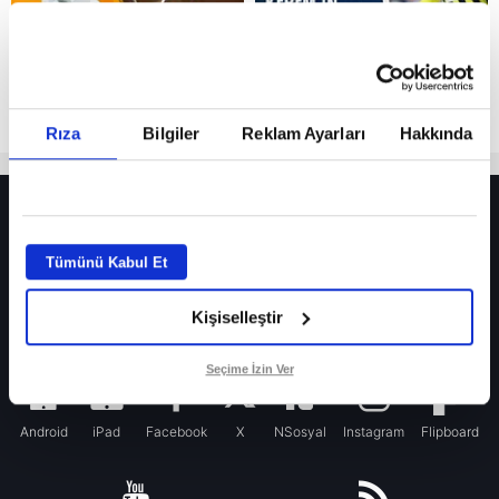
Rıza
Bilgiler
Reklam Ayarları
Hakkında
HER YERDE!
Fenerbahçe’de sürpriz ayrılık ihtimali! Devre arasında gelmişti
Tümünü Kabul Et
Fenerbahçe’nin yeni transferi Mason Greenwood için olay sözler!
Kişiselleştir
Galatasaray’da rota yeniden Thiago Almada!
iPhone
Seçime İzin Ver
Android
iPad
Facebook
X
NSosyal
Instagram
Flipboard