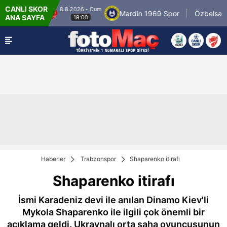
CANLI SKOR
8.8.2026 - Cum
raniyespor
Mardin 1969 Spor
Özbelsan Si
ANA SAYFA
19:00
Haberler
Trabzonspor
Shaparenko itirafı
Shaparenko itirafı
İsmi Karadeniz devi ile anılan Dinamo Kiev'li
Mykola Shaparenko ile ilgili çok önemli bir
açıklama geldi. Ukraynalı orta saha oyuncusunun