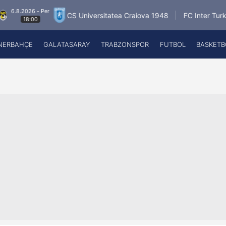
026 - Per
6.
CS Universitatea Craiova 1948
FC Inter Turku
18:00
NERBAHÇE
GALATASARAY
TRABZONSPOR
FUTBOL
BASKETB
Beşiktaş
A
Fenerbahçe
A
Galatasaray
A
Trabzonspor
A
Futbol
A
Basketbol
Ziraat Türkiye Kupası
DİZİ
Diğer Sporlar