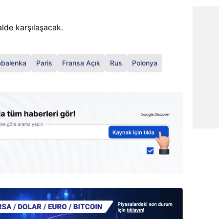
alde karşılaşacak.
abalenka
Paris
Fransa Açık
Rus
Polonya