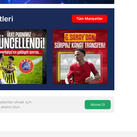
leri
Tüm Manşetler
aberdar olmak için
Abone Ol
 abone olun.