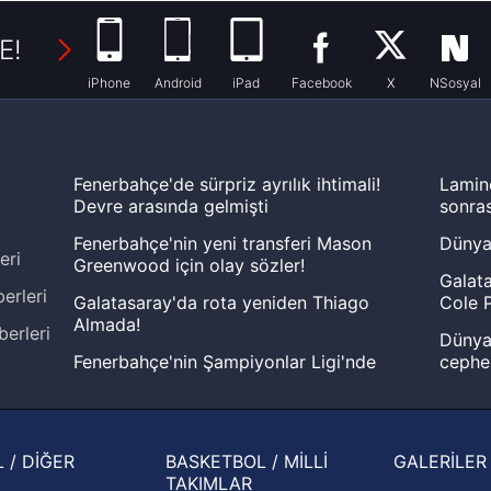
E!
iPhone
Android
iPad
Facebook
X
NSosyal
Fenerbahçe'de sürpriz ayrılık ihtimali!
Lamin
Devre arasında gelmişti
sonras
Fenerbahçe'nin yeni transferi Mason
Dünya
eri
Greenwood için olay sözler!
Galata
erleri
Galatasaray'da rota yeniden Thiago
Cole P
Almada!
berleri
Dünya 
Fenerbahçe'nin Şampiyonlar Ligi'nde
cephe
muhtemel rakibi belli oldu! Gornik
2026 
Zabrze'yi elerlerse...
şampi
İspanya-Arjantin finalinin ardından dış
Herna
 / DİĞER
BASKETBOL / MİLLİ
GALERİLER
basından gündem olan manşetler!
ekiple
TAKIMLAR