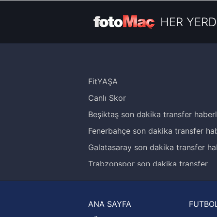
HER YERD
FitYAŞA
Canlı Skor
Beşiktaş son dakika transfer haberl
Fenerbahçe son dakika transfer hab
Galatasaray son dakika transfer ha
Trabzonspor son dakika transfer
haberleri
Trendyol Süper Lig haberleri
ANA SAYFA
FUTBOL
Ziraat Türkiye Kupası haberleri