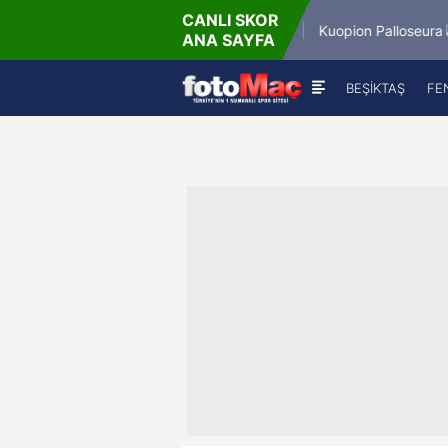
CANLI SKOR
6.8.2026 - Per
6.8.2
Winner Match 12
Kuopion Palloseura
ANA SAYFA
16:00
BEŞİKTAŞ
FE