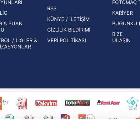
OYUNLARI
FOTOMAÇ 
Beşiktaş'ın UEFA Avrupa Ligi'nde 3. Ön
oldu
RSS
Eleme Turu muhtemel rakipleri belli oldu!
LİG
KARİYER
KÜNYE / İLETİŞİM
R & PUAN
BUGÜNKÜ 
MU
GİZLİLİK BİLDİRİMİ
BİZE
BOL / LİGLER &
VERİ POLİTİKASI
ULAŞIN
İZASYONLAR