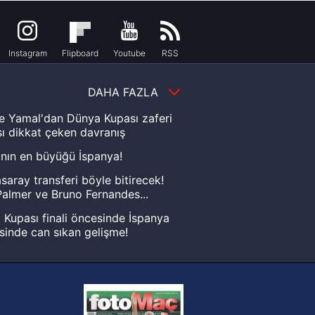
Instagram
Flipboard
Youtube
RSS
DAHA FAZLA
e Yamal'dan Dünya Kupası zaferi
ı dikkat çeken davranış
nın en büyüğü İspanya!
saray transferi böyle bitirecek!
almer ve Bruno Fernandes...
Kupası finali öncesinde İspanya
sinde can sıkan gelişme!
FIFA Dünya Kupası'nı kazanana
yonluk yüzüğü verilecek
n Crespo, Meksika Ligi
rinden Atlas'ın yeni teknik direktörü