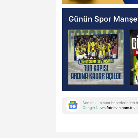
Günün Spor Manşet
Son dakika spor haberlerinden h
Google News
fotomac.com.tr
'ye