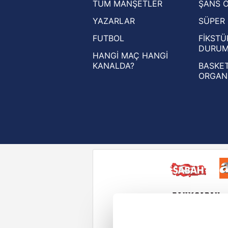
TÜM MANŞETLER
ŞANS 
UEFA Şampiyonlar Ligi haberleri
YAZARLAR
SÜPER 
UEFA Avrupa Ligi haberleri
FUTBOL
FİKSTÜ
UEFA Konferans Ligi haberleri
DURU
HANGİ MAÇ HANGİ
KANALDA?
BASKET
ORGAN
Reddet