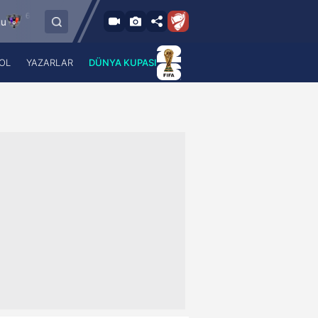
8.2026 - Per
6.8.2026 - Per
FC Vaduz
Jagiellonia Bialystok
18:00
19:00
OL
YAZARLAR
DÜNYA KUPASI
 Haber
A Haber Radyo
 Spor
A Spor Radyo
TV
A News Radio
2TV
Radyo Turkuvaz
para
Turkuvaz Romantik
Turkuvaz Efsane
Vav Tv
Radyo Soft
Radyo Energy
Turkuvaz Anadolu