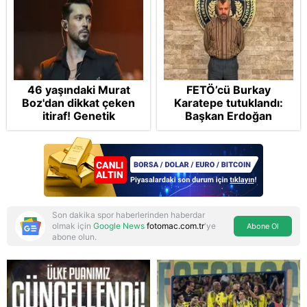
46 yaşındaki Murat
FETÖ’cü Burkay
Boz'dan dikkat çeken
Karatepe tutuklandı:
itiraf! Genetik
Başkan Erdoğan
korkusunu açıkladı
şikayetçi oldu! 5 suçtan
dava talebi
Son dakika spor haberlerinden haberdar
olmak için
Google News
fotomac.com.tr
'ye
Abone Ol
abone olun.
Reddet