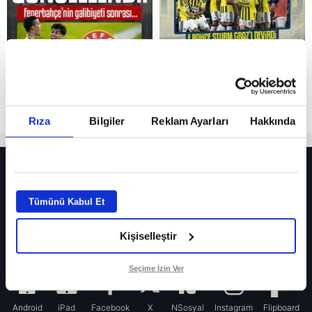
Rıza
Bilgiler
Reklam Ayarları
Hakkında
HER YERDE!
Fenerbahçe’de sürpriz ayrılık ihtimali! Devre arasında gelmişti
Tümünü Kabul Et
Fenerbahçe’nin yeni transferi Mason Greenwood için olay sözler!
Kişiselleştir
Galatasaray’da rota yeniden Thiago Almada!
iPhone
Seçime İzin Ver
Android
iPad
Facebook
X
NSosyal
Instagram
Flipboard