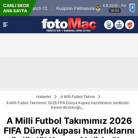
CANLI SKOR
6.8.2026 - Per
Winner Match 12
Kuopion Palloseura
CS U
ANA SAYFA
18:00
Haberler
A Milli Futbol Takımı
A Milli Futbol Takımımız 2026 FIFA Dünya Kupası hazırlıklarını sürdürdü!
Kerem Aktürkoğlu...
A Milli Futbol Takımımız 2026
FIFA Dünya Kupası hazırlıklarını