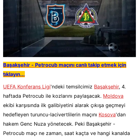
Başakşehir - Petrocub
maçını canlı takip etmek için
tıklayın...
UEFA Konferans Ligi
'ndeki temsilcimiz
Başakşehir
, 4.
haftada Petrocub ile kozlarını paylaşacak.
Moldova
ekibi karşısında ilk galibiyetini alarak çıkışa geçmeyi
hedefleyen turuncu-lacivertlilerin maçını
Kosova
'dan
hakem Genc Nuza yönetecek. Peki Başakşehir -
Petrocub maçı ne zaman, saat kaçta ve hangi kanalda