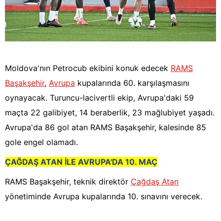
Moldova'nın Petrocub ekibini konuk edecek
RAMS
Başakşehir
,
Avrupa
kupalarında 60. karşılaşmasını
oynayacak. Turuncu-lacivertli ekip, Avrupa'daki 59
maçta 22 galibiyet, 14 beraberlik, 23 mağlubiyet yaşadı.
Avrupa'da 86 gol atan RAMS Başakşehir, kalesinde 85
gole engel olamadı.
ÇAĞDAŞ ATAN İLE AVRUPA'DA 10. MAÇ
RAMS Başakşehir, teknik direktör
Çağdaş Atan
yönetiminde Avrupa kupalarında 10. sınavını verecek.