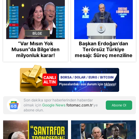
“Var Mısın Yok
Başkan Erdoğan’dan
Musun”da Bilge’den
Terörsüz Türkiye
milyonluk karar!
mesajı: Süreç menziline
varacak
Son dakika spor haberlerinden haberdar
olmak için
Google News
fotomac.com.tr
'ye
Abone Ol
abone olun.