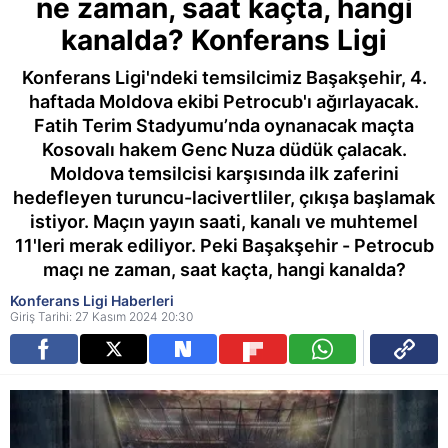
ne zaman, saat kaçta, hangi
kanalda? Konferans Ligi
Konferans Ligi'ndeki temsilcimiz Başakşehir, 4.
haftada Moldova ekibi Petrocub'ı ağırlayacak.
Fatih Terim Stadyumu’nda oynanacak maçta
Kosovalı hakem Genc Nuza düdük çalacak.
Moldova temsilcisi karşısında ilk zaferini
hedefleyen turuncu-lacivertliler, çıkışa başlamak
istiyor. Maçın yayın saati, kanalı ve muhtemel
11'leri merak ediliyor. Peki Başakşehir - Petrocub
maçı ne zaman, saat kaçta, hangi kanalda?
Konferans Ligi Haberleri
Giriş Tarihi: 27 Kasım 2024 20:30