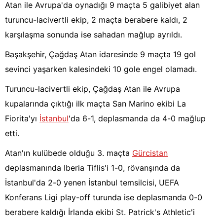
Atan ile Avrupa'da oynadığı 9 maçta 5 galibiyet alan
turuncu-lacivertli ekip, 2 maçta berabere kaldı, 2
karşılaşma sonunda ise sahadan mağlup ayrıldı.
Başakşehir, Çağdaş Atan idaresinde 9 maçta 19 gol
sevinci yaşarken kalesindeki 10 gole engel olamadı.
Turuncu-lacivertli ekip, Çağdaş Atan ile Avrupa
kupalarında çıktığı ilk maçta San Marino ekibi La
Fiorita'yı
İstanbul
'da 6-1, deplasmanda da 4-0 mağlup
etti.
Atan'ın kulübede olduğu 3. maçta
Gürcistan
deplasmanında Iberia Tiflis'i 1-0, rövanşında da
İstanbul'da 2-0 yenen İstanbul temsilcisi, UEFA
Konferans Ligi play-off turunda ise deplasmanda 0-0
berabere kaldığı İrlanda ekibi St. Patrick's Athletic'i