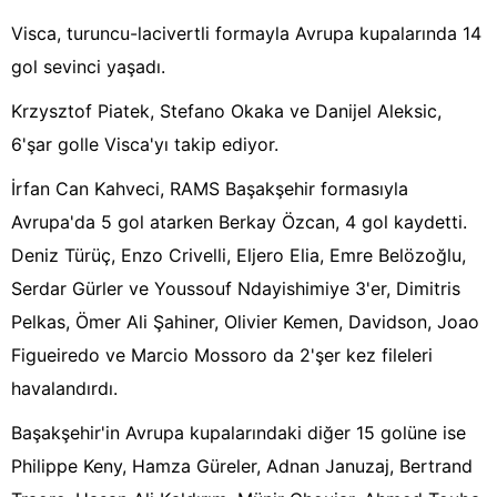
Visca, turuncu-lacivertli formayla Avrupa kupalarında 14
gol sevinci yaşadı.
Krzysztof Piatek, Stefano Okaka ve Danijel Aleksic,
6'şar golle Visca'yı takip ediyor.
İrfan Can Kahveci, RAMS Başakşehir formasıyla
Avrupa'da 5 gol atarken Berkay Özcan, 4 gol kaydetti.
Deniz Türüç, Enzo Crivelli, Eljero Elia, Emre Belözoğlu,
Serdar Gürler ve Youssouf Ndayishimiye 3'er, Dimitris
Pelkas, Ömer Ali Şahiner, Olivier Kemen, Davidson, Joao
Figueiredo ve Marcio Mossoro da 2'şer kez fileleri
havalandırdı.
Başakşehir'in Avrupa kupalarındaki diğer 15 golüne ise
Philippe Keny, Hamza Güreler, Adnan Januzaj, Bertrand