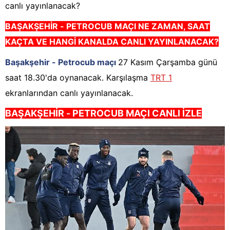
canlı yayınlanacak?
BAŞAKŞEHİR - PETROCUB
M
AÇI NE ZAMAN, SAAT
KAÇTA VE HANGİ KANALDA CANLI YAYINLANACAK?
Başakşehir - Petrocub maçı
27 Kasım Çarşamba günü
saat 18.30'da oynanacak. Karşılaşma
TRT 1
ekranlarından canlı yayınlanacak.
BAŞAKŞEHİR - PETROCUB
M
AÇI CANLI İZLE