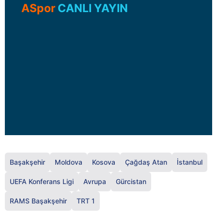
ASpor
CANLI YAYIN
Başakşehir
Moldova
Kosova
Çağdaş Atan
İstanbul
UEFA Konferans Ligi
Avrupa
Gürcistan
RAMS Başakşehir
TRT 1