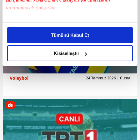
Bu çerezler, kullanıcıların tarayıcı ve cihazlarını
tanımlayarak çalışırlar.
Bu çerezlere izin vermeniz halinde sizlere özel
kişiselleştirilmiş reklamlar sunabilir, sayfalarımızda sizlere
Tümünü Kabul Et
daha iyi reklam deneyimi yaşatabiliriz. Bunu yaparken
amacımızın size daha iyi bir reklam deneyimi sunmak
olduğunu ve sizlere en iyi içerikleri sunabilmek adına
Kişiselleştir
elimizden gelen çabayı gösterdiğimizi ve bu noktada,
reklamların maliyetlerimizi karşılamak noktasında tek gelir
kalemimiz olduğunu sizlere hatırlatmak isteriz.
Voleybol
24 Temmuz 2026 | Cuma
Her halükârda, kullanıcılar, bu çerezlere izin vermedikleri
takdirde, kullanıcılara hedefli reklamlar
gösterilmeyecektir."
Sizlere daha iyi bir hizmet sunabilmek için İnternet
Sitemizde kendimize ve üçüncü kişilere ait çerezler
kullanılmaktadır. Bu çerezler vasıtasıyla çeşitli kişisel