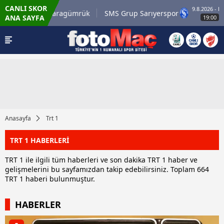
CANLI SKOR
9.8.2026 - Paz
rli.com.tr Karagümrük
SMS Grup Sarıyerspor
ANA SAYFA
19:00
Anasayfa
Trt 1
TRT 1 HABERLERİ
TRT 1 ile ilgili tüm haberleri ve son dakika TRT 1 haber ve
gelişmelerini bu sayfamızdan takip edebilirsiniz. Toplam 664
TRT 1 haberi bulunmuştur.
HABERLER