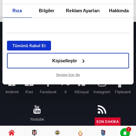
Rıza
Bilgiler
Reklam Ayarları
Hakkında
HER YERDE!
Fenerbahçe’de sürpriz ayrılık ihtimali! Devre arasında gelmişti
Tümünü Kabul Et
Fenerbahçe’nin yeni transferi Mason Greenwood için olay sözler!
Kişiselleştir
Galatasaray’da rota yeniden Thiago Almada!
iPhone
Seçime İzin Ver
Android
iPad
Facebook
X
NSosyal
Instagram
Flipboard
Youtube
RSS
SON DAKİKA
1