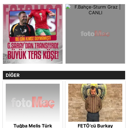
DİĞER
Tuğba Melis Türk
FETÖ’cü Burkay