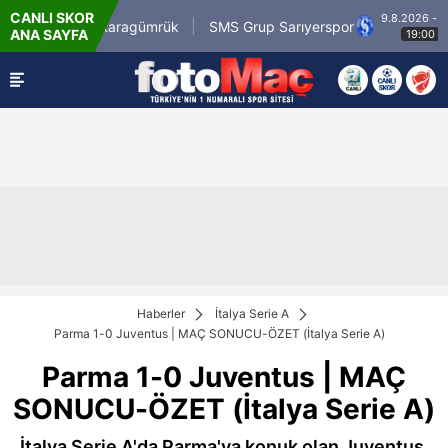
CANLI SKOR
9.8.2026 - Paz
sirli.com.tr Karagümrük
SMS Grup Sarıyerspor
ANA SAYFA
19:00
Haberler
İtalya Serie A
Parma 1-0 Juventus | MAÇ SONUCU-ÖZET (İtalya Serie A)
Parma 1-0 Juventus | MAÇ
SONUCU-ÖZET (İtalya Serie A)
İtalya Serie A'da Parma'ya konuk olan Juventus,