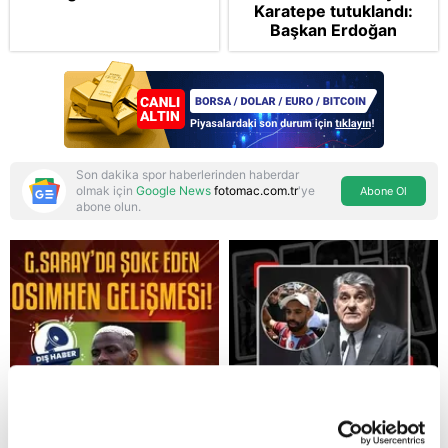
Karatepe tutuklandı:
Başkan Erdoğan
şikayetçi oldu! 5 suçtan
dava talebi
Son dakika spor haberlerinden haberdar
olmak için
Google News
fotomac.com.tr
'ye
Abone Ol
abone olun.
Reddet