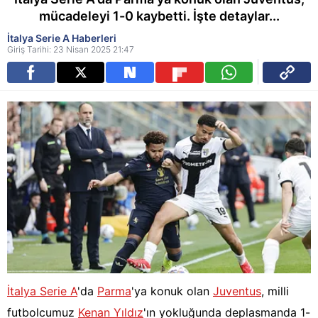
mücadeleyi 1-0 kaybetti. İşte detaylar...
İtalya Serie A Haberleri
Giriş Tarihi: 23 Nisan 2025 21:47
İtalya Serie A
'da
Parma
'ya konuk olan
Juventus
, milli
futbolcumuz
Kenan Yıldız
'ın yokluğunda deplasmanda 1-