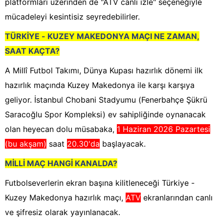
platformları üzerinden de "ATV canlı izle" seçeneğiyle
mücadeleyi kesintisiz seyredebilirler.
TÜRKİYE - KUZEY MAKEDONYA MAÇI NE ZAMAN,
SAAT KAÇTA?
A Millî Futbol Takımı, Dünya Kupası hazırlık dönemi ilk
hazırlık maçında Kuzey Makedonya ile karşı karşıya
geliyor. İstanbul Chobani Stadyumu (Fenerbahçe Şükrü
Saracoğlu Spor Kompleksi) ev sahipliğinde oynanacak
olan heyecan dolu müsabaka,
1 Haziran 2026 Pazartesi
(bu akşam)
saat
20.30'da
başlayacak.
MİLLİ MAÇ HANGİ KANALDA?
Futbolseverlerin ekran başına kilitleneceği Türkiye -
Kuzey Makedonya hazırlık maçı,
ATV
ekranlarından canlı
ve şifresiz olarak yayınlanacak.