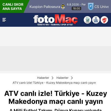
CANLI SKOR
6.8.2026 - Per
 Match 12
Kuopion Palloseura
CS Universita
ANA SAYFA
18:00
Haberler
Haberler
ATV canlı izle! Türkiye - Kuzey Makedonya maçı canlı yayın
ATV canlı izle! Türkiye - Kuzey
Makedonya maçı canlı yayın
A Milli Futbol Takımı, Dünya Kupası yolunda