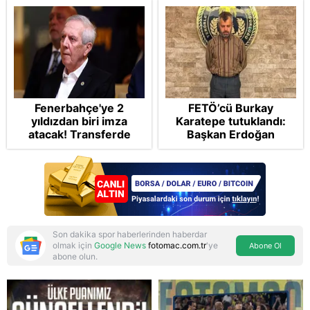
Fenerbahçe'ye 2
FETÖ’cü Burkay
yıldızdan biri imza
Karatepe tutuklandı:
atacak! Transferde
Başkan Erdoğan
golcü harekatı...
şikayetçi oldu! 5 suçtan
dava talebi
Son dakika spor haberlerinden haberdar
olmak için
Google News
fotomac.com.tr
'ye
Abone Ol
abone olun.