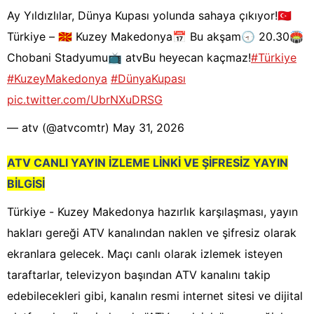
Ay Yıldızlılar, Dünya Kupası yolunda sahaya çıkıyor!🇹🇷
Türkiye – 🇲🇰 Kuzey Makedonya📅 Bu akşam🕣 20.30🏟️
Chobani Stadyumu📺 atvBu heyecan kaçmaz!
#Türkiye
#KuzeyMakedonya
#DünyaKupası
pic.twitter.com/UbrNXuDRSG
— atv (@atvcomtr)
May 31, 2026
ATV CANLI YAYIN İZLEME LİNKİ VE ŞİFRESİZ YAYIN
BİLGİSİ
Türkiye - Kuzey Makedonya hazırlık karşılaşması, yayın
hakları gereği ATV kanalından naklen ve şifresiz olarak
ekranlara gelecek. Maçı canlı olarak izlemek isteyen
taraftarlar, televizyon başından ATV kanalını takip
edebilecekleri gibi, kanalın resmi internet sitesi ve dijital