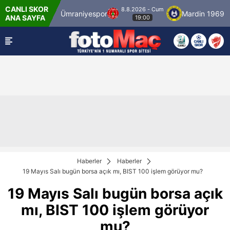
CANLI SKOR
8.8.2026 - Cum
anbulspor
Ümraniyespor
Mardin 1969 Spor
ANA SAYFA
19:00
Haberler
Haberler
19 Mayıs Salı bugün borsa açık mı, BIST 100 işlem görüyor mu?
19 Mayıs Salı bugün borsa açık
mı, BIST 100 işlem görüyor
mu?