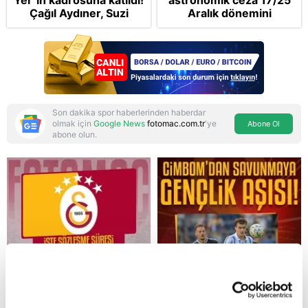
Yer"in kadrosuna katıldı!
astronomik ceza 17/25
Çağıl Aydıner, Suzi
Aralık dönemini
karakteriyle geliyor
anımsattı! Milli yayınlara
"yaptırım" kıskacı:
Turkuvaz Medya neden
hedefte?
Son dakika spor haberlerinden haberdar
olmak için
Google News
fotomac.com.tr
'ye
Abone Ol
abone olun.
Reddet