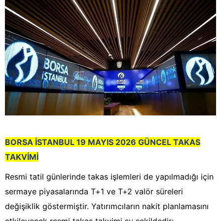
BORSA İSTANBUL 19 MAYIS 2026 GÜNCEL TAKAS
TAKVİMİ
Resmi tatil günlerinde takas işlemleri de yapılmadığı için
sermaye piyasalarında T+1 ve T+2 valör süreleri
değişiklik göstermiştir. Yatırımcıların nakit planlamasını
etkileyecek resmi takas takvimi şu şekildedir: