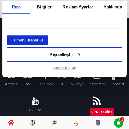
Rıza
Bilgiler
Reklam Ayarları
Hakkında
HER YERDE!
Fenerbahçe’de sürpriz ayrılık ihtimali! Devre arasında gelmişti
Tümünü Kabul Et
Fenerbahçe’nin yeni transferi Mason Greenwood için olay sözler!
Kişiselleştir
Galatasaray’da rota yeniden Thiago Almada!
iPhone
Seçime İzin Ver
Android
iPad
Facebook
X
NSosyal
Instagram
Flipboard
Youtube
RSS
SON DAKİKA
2