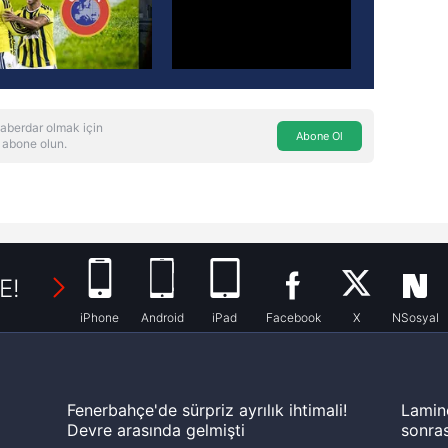
aberdar olmak için
Abone Ol
 abone olun.
E!
iPhone
Android
iPad
Facebook
X
NSosyal
Fenerbahçe'de sürpriz ayrılık ihtimali!
Lamin
Devre arasında gelmişti
sonras