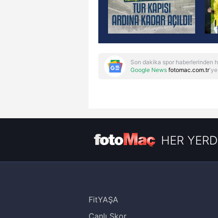
Son dakika spor haberlerinden h
Google News
fotomac.com.tr
'ye
HER YERD
FitYAŞA
Canlı Skor