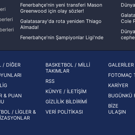
Fenerbahçe'nin yeni transferi Mason
Dünya
eri
Greenwood için olay sözler!
Galata
erleri
Galatasaray'da rota yeniden Thiago
Cole P
Almada!
berleri
Dünya 
Fenerbahçe'nin Şampiyonlar Ligi'nde
cephe
muhtemel rakibi belli oldu! Gornik
2026 
Zabrze'yi elerlerse...
şampi
İspanya-Arjantin finalinin ardından dış
Herna
 / DİĞER
BASKETBOL / MİLLİ
GALERİLER
basından gündem olan manşetler!
ekiple
TAKIMLAR
OYUNLARI
FOTOMAÇ 
Beşiktaş'ın UEFA Avrupa Ligi'nde 3. Ön
oldu
RSS
Eleme Turu muhtemel rakipleri belli oldu!
LİG
KARİYER
KÜNYE / İLETİŞİM
R & PUAN
BUGÜNKÜ 
MU
GİZLİLİK BİLDİRİMİ
BİZE
BOL / LİGLER &
VERİ POLİTİKASI
ULAŞIN
İZASYONLAR