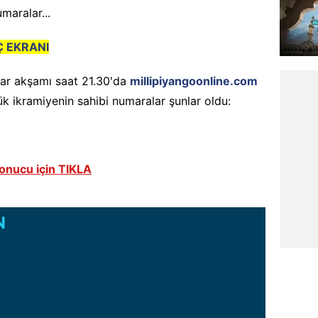
maralar...
Ç EKRANI
zar akşamı saat 21.30'da
millipiyangoonline.com
ük ikramiyenin sahibi numaralar şunlar oldu:
sonucu için TIKLA
N