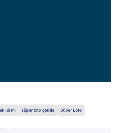
kildi mi
süper loto çekiliş
Süper Loto