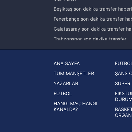
Beşiktaş son dakika transfer haberl
Fenerbahçe son dakika transfer hab
Galatasaray son dakika transfer ha
Trabzonspor son dakika transfer
haberleri
Trendyol Süper Lig haberleri
ANA SAYFA
FUTBOL
Ziraat Türkiye Kupası haberleri
TÜM MANŞETLER
ŞANS 
UEFA Şampiyonlar Ligi haberleri
YAZARLAR
SÜPER 
UEFA Avrupa Ligi haberleri
FUTBOL
FİKSTÜ
UEFA Konferans Ligi haberleri
DURU
HANGİ MAÇ HANGİ
KANALDA?
BASKET
ORGAN