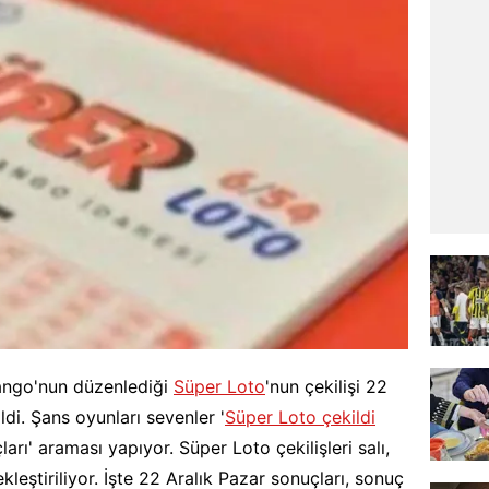
yango'nun düzenlediği
Süper Loto
'nun çekilişi 22
ldi. Şans oyunları sevenler '
Süper Loto çekildi
ları' araması yapıyor. Süper Loto çekilişleri salı,
eştiriliyor. İşte 22 Aralık Pazar sonuçları, sonuç