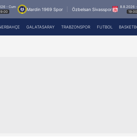
8.8.2026 - Cum
Mardin 1969 Spor
Özbelsan Sivasspor
19:00
NERBAHÇE
GALATASARAY
TRABZONSPOR
FUTBOL
BASKETB
Beşiktaş
A
Fenerbahçe
A
Galatasaray
A
Trabzonspor
A
Futbol
A
Basketbol
Ziraat Türkiye Kupası
DİZİ
Diğer Sporlar