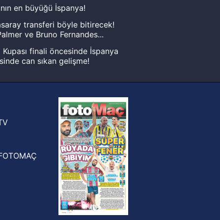
nın en büyüğü İspanya!
saray transferi böyle bitirecek!
almer ve Bruno Fernandes...
Kupası finali öncesinde İspanya
sinde can sıkan gelişme!
FIFA Dünya Kupası'nı kazanana
yonluk yüzüğü verilecek
n Crespo, Meksika Ligi
rinden Atlas'ın yeni teknik direktörü
TV
FOTOMAÇ