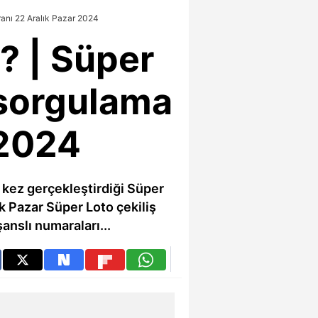
anı 22 Aralık Pazar 2024
? | Süper
 sorgulama
 2024
 kez gerçekleştirdiği Süper
k Pazar Süper Loto çekiliş
anslı numaraları...