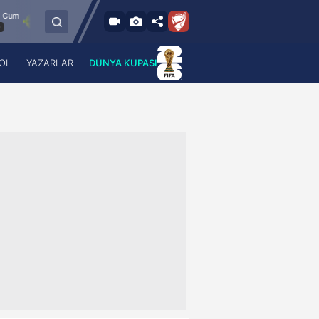
8.8.2026 - Cum
Esenler Erokspor
Hesap.com Antalyaspor
21:30
OL
YAZARLAR
DÜNYA KUPASI
 Haber
A Haber Radyo
 Spor
A Spor Radyo
TV
A News Radio
2TV
Radyo Turkuvaz
para
Turkuvaz Romantik
Turkuvaz Efsane
Vav Tv
Radyo Soft
Radyo Energy
Turkuvaz Anadolu