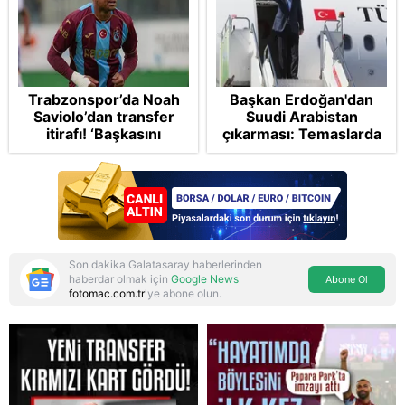
Trabzonspor’da Noah
Başkan Erdoğan'dan
Saviolo’dan transfer
Suudi Arabistan
itirafı! ‘Başkasını
çıkarması: Temaslarda
izlemeye geldi’
bulunacak
Son dakika Galatasaray haberlerinden
haberdar olmak için
Google News
Abone Ol
fotomac.com.tr
'ye abone olun.
Reddet