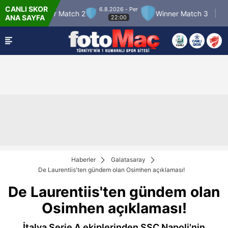
CANLI SKOR
6.8.2026 - Per
inner Match 2
Winner Match 3
Boluspor
ANA SAYFA
22:00
Haberler
Galatasaray
De Laurentiis'ten gündem olan Osimhen açıklaması!
De Laurentiis'ten gündem olan
Osimhen açıklaması!
İtalya Serie A ekiplerinden SSC Napoli'nin