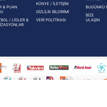
KÜNYE / İLETİŞİM
R & PUAN
BUGÜNKÜ 
MU
GİZLİLİK BİLDİRİMİ
BİZE
BOL / LİGLER &
VERİ POLİTİKASI
ULAŞIN
İZASYONLAR