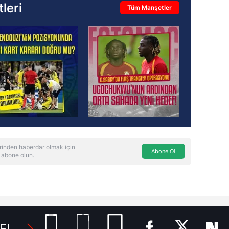
leri
Tüm Manşetler
rinden haberdar olmak için
Abone Ol
 abone olun.
E!