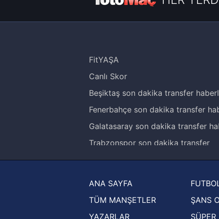
FitYAŞA
Canlı Skor
Beşiktaş son dakika transfer haberl
Fenerbahçe son dakika transfer hab
Galatasaray son dakika transfer ha
Trabzonspor son dakika transfer
haberleri
Trendyol Süper Lig haberleri
ANA SAYFA
FUTBOL
Ziraat Türkiye Kupası haberleri
TÜM MANŞETLER
ŞANS 
UEFA Şampiyonlar Ligi haberleri
YAZARLAR
SÜPER 
UEFA Avrupa Ligi haberleri