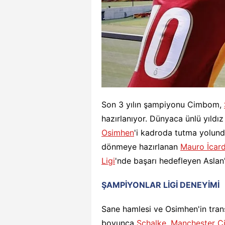
Son 3 yılın şampiyonu Cimbom,
hazırlanıyor. Dünyaca ünlü yıldı
Osimhen
'i kadroda tutma yolunda
dönmeye hazırlanan
Mauro İcard
Ligi
'nde başarı hedefleyen Aslan'
ŞAMPİYONLAR LİGİ DENEYİMİ
Sane hamlesi ve Osimhen'in tran
boyunca
Schalke
,
Manchester Ci