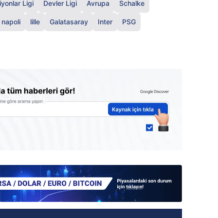
yonlar Ligi
Devler Ligi
Avrupa
Schalke
napoli
lille
Galatasaray
Inter
PSG