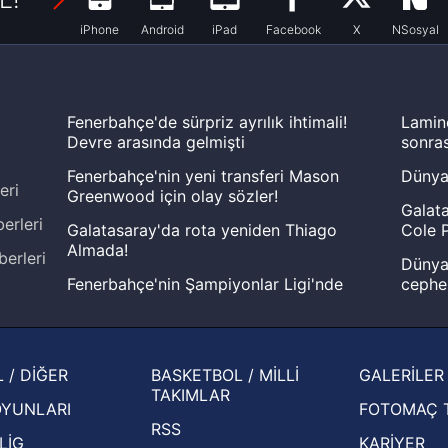
iPhone
Android
iPad
Facebook
X
NSosyal
Fenerbahçe'de sürpriz ayrılık ihtimali!
Lamin
Devre arasında gelmişti
sonras
Fenerbahçe'nin yeni transferi Mason
Dünya
eri
Greenwood için olay sözler!
Galata
erleri
Galatasaray'da rota yeniden Thiago
Cole P
Almada!
berleri
Dünya 
Fenerbahçe'nin Şampiyonlar Ligi'nde
cephe
muhtemel rakibi belli oldu! Gornik
2026 
Zabrze'yi elerlerse...
şampi
İspanya-Arjantin finalinin ardından dış
Herna
 / DİĞER
BASKETBOL / MİLLİ
GALERİLER
basından gündem olan manşetler!
ekiple
TAKIMLAR
OYUNLARI
FOTOMAÇ 
Beşiktaş'ın UEFA Avrupa Ligi'nde 3. Ön
oldu
RSS
Eleme Turu muhtemel rakipleri belli oldu!
LİG
KARİYER