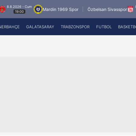
026 - Cum
8.8.2026 
Mardin 1969 Spor
Özbelsan Sivasspor
19:00
19:0
NERBAHÇE
GALATASARAY
TRABZONSPOR
FUTBOL
BASKETB
Beşiktaş
A
Fenerbahçe
A
Galatasaray
A
Trabzonspor
A
Futbol
A
Basketbol
Ziraat Türkiye Kupası
DİZİ
Diğer Sporlar