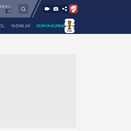
- Cum
8.8.2026 -
Esenler Erokspor
Hesap.com Antalyaspor
0
21:30
OL
YAZARLAR
DÜNYA KUPASI
 Haber
A Haber Radyo
 Spor
A Spor Radyo
TV
A News Radio
2TV
Radyo Turkuvaz
para
Turkuvaz Romantik
Turkuvaz Efsane
Vav Tv
Radyo Soft
Radyo Energy
Turkuvaz Anadolu