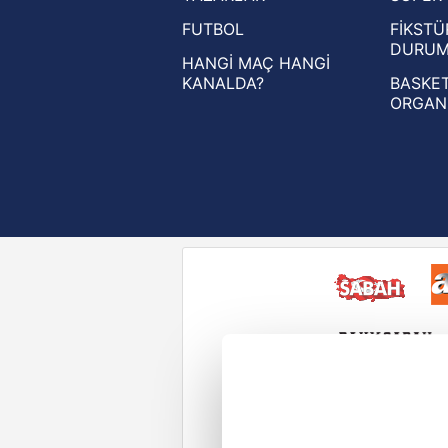
FUTBOL
FİKSTÜ
UEFA Konferans Ligi haberleri
DURU
HANGİ MAÇ HANGİ
KANALDA?
BASKET
ORGAN
Reddet