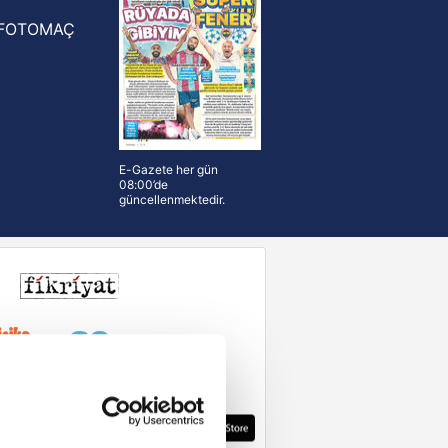
FOTOMAÇ
E-Gazete her gün
08:00’de
güncellenmektedir.