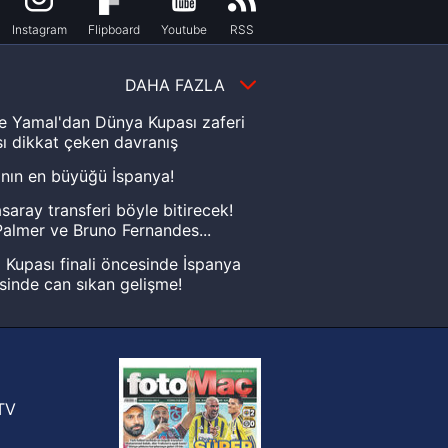
Instagram
Flipboard
Youtube
RSS
DAHA FAZLA
e Yamal'dan Dünya Kupası zaferi
ı dikkat çeken davranış
nın en büyüğü İspanya!
saray transferi böyle bitirecek!
almer ve Bruno Fernandes...
Kupası finali öncesinde İspanya
sinde can sıkan gelişme!
FIFA Dünya Kupası'nı kazanana
yonluk yüzüğü verilecek
n Crespo, Meksika Ligi
rinden Atlas'ın yeni teknik direktörü
TV