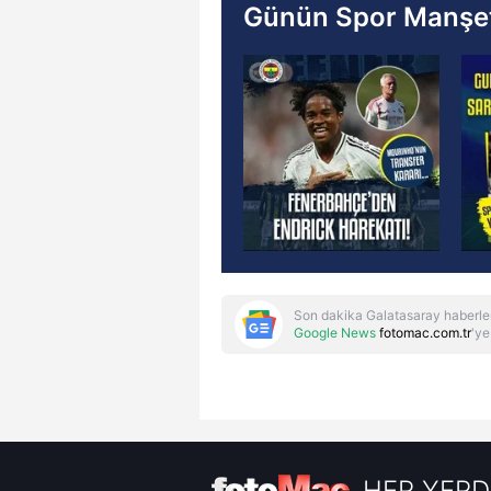
Günün Spor Manşet
Son dakika Galatasaray haberle
Google News
fotomac.com.tr
'ye
HER YERD