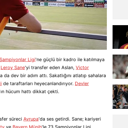
Şampiyonlar Ligi
'ne güçlü bir kadro ile katılmaya
z
Leroy Sane
'yi transfer eden Aslan,
Victor
 da dev bir adım attı. Sakatlığını atlatıp sahalara
i
de taraftarları heyecanlandırıyor.
Devler
ın hücum hattı dikkat çekti.
sfer süreci
Avrupa
'da ses getirdi. Sane; kariyeri
ty
ve
Bayern Münih
'le 73 Şampiyonlar Ligi