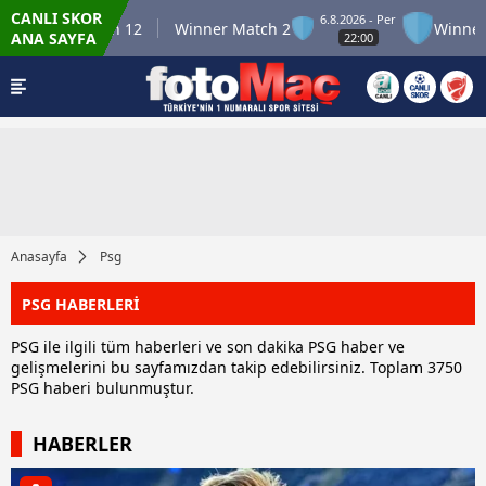
CANLI SKOR
6.8.2026 - Per
inner Match 12
Winner Match 2
Winner Mat
ANA SAYFA
22:00
Anasayfa
Psg
PSG HABERLERİ
PSG ile ilgili tüm haberleri ve son dakika PSG haber ve
gelişmelerini bu sayfamızdan takip edebilirsiniz. Toplam 3750
PSG haberi bulunmuştur.
HABERLER