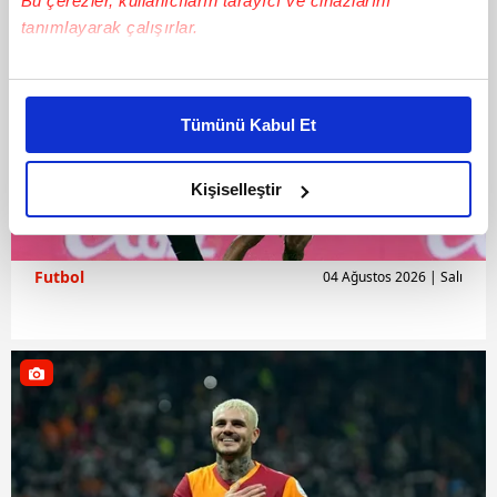
Bu çerezler, kullanıcıların tarayıcı ve cihazlarını
tanımlayarak çalışırlar.
Bu çerezlere izin vermeniz halinde sizlere özel
kişiselleştirilmiş reklamlar sunabilir, sayfalarımızda sizlere
Tümünü Kabul Et
daha iyi reklam deneyimi yaşatabiliriz. Bunu yaparken
amacımızın size daha iyi bir reklam deneyimi sunmak
olduğunu ve sizlere en iyi içerikleri sunabilmek adına
Kişiselleştir
elimizden gelen çabayı gösterdiğimizi ve bu noktada,
reklamların maliyetlerimizi karşılamak noktasında tek gelir
kalemimiz olduğunu sizlere hatırlatmak isteriz.
Futbol
04 Ağustos 2026 | Salı
Her halükârda, kullanıcılar, bu çerezlere izin vermedikleri
takdirde, kullanıcılara hedefli reklamlar
gösterilmeyecektir."
Sizlere daha iyi bir hizmet sunabilmek için İnternet
Sitemizde kendimize ve üçüncü kişilere ait çerezler
kullanılmaktadır. Bu çerezler vasıtasıyla çeşitli kişisel