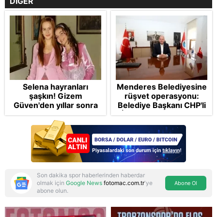
DİĞER
Selena hayranları
Menderes Belediyesine
şaşkın! Gizem
rüşvet operasyonu:
Güven'den yıllar sonra
Belediye Başkanı CHP'li
gelen Cansu Demirci
İlkay Çiçek tutuklandı
itirafı! "Konuşmuyoruz"
Son dakika spor haberlerinden haberdar
olmak için
Google News
fotomac.com.tr
'ye
Abone Ol
abone olun.