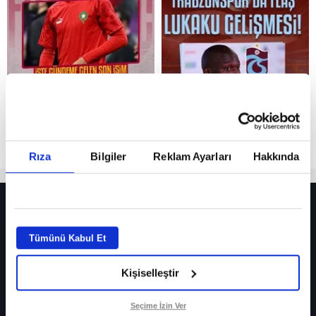
Reddet
Rıza
Bilgiler
Reklam Ayarları
Hakkında
HER YERDE!
Fenerbahçe’de sürpriz ayrılık ihtimali! Devre arasında gelmişti
Tümünü Kabul Et
Fenerbahçe’nin yeni transferi Mason Greenwood için olay sözler!
Kişiselleştir
Galatasaray’da rota yeniden Thiago Almada!
iPhone
Seçime İzin Ver