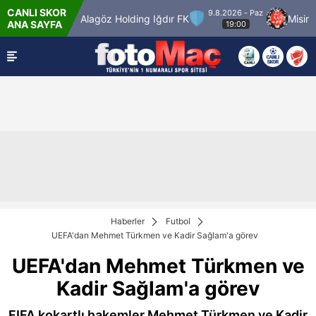
CANLI SKOR
9.8.2026 - Paz
çiörengücü
Alagöz Holding Iğdır FK
Misirli.
ANA SAYFA
19:00
Haberler
Futbol
UEFA'dan Mehmet Türkmen ve Kadir Sağlam'a görev
UEFA'dan Mehmet Türkmen ve
Kadir Sağlam'a görev
FIFA kokartlı hakemler Mehmet Türkmen ve Kadir