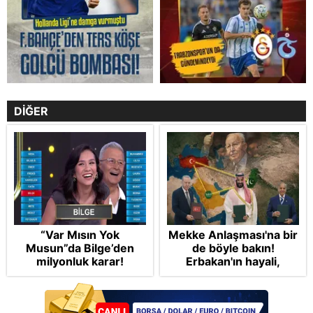
DİĞER
“Var Mısın Yok
Mekke Anlaşması'na bir
Musun”da Bilge’den
de böyle bakın!
milyonluk karar!
Erbakan'ın hayali,
Cumhur'un vizyonu:
İslam NATO'suna
Başkan Erdoğan mührü