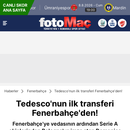
CANLI SKOR
8.8.2026 - Cum
stanbulspor
Ümraniyespor
Mardin 1969 Spo
ANA SAYFA
19:00
Haberler
Fenerbahçe
Tedesco'nun ilk transferi Fenerbahçe'den!
Tedesco'nun ilk transferi
Fenerbahçe'den!
Fenerbahçe'ye vedasının ardından Serie A