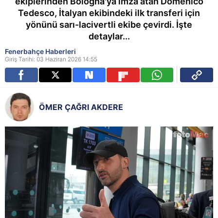
ekiplerinden Bologna'ya imza atan Domenico
Tedesco, İtalyan ekibindeki ilk transferi için
yönünü sarı-lacivertli ekibe çevirdi. İşte
detaylar...
Fenerbahçe Haberleri
Giriş Tarihi: 03 Haziran 2026 14:55
ÖMER ÇAĞRI AKDERE