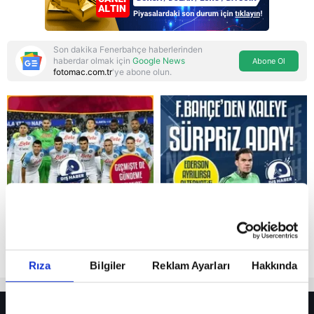
Son dakika Fenerbahçe haberlerinden
haberdar olmak için
Google News
Abone Ol
fotomac.com.tr
'ye abone olun.
Reddet
Rıza
Bilgiler
Reklam Ayarları
Hakkında
HER YERDE!