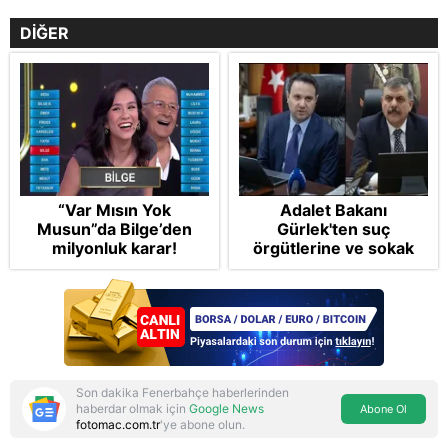
DİĞER
“Var Mısın Yok
Adalet Bakanı
Musun”da Bilge’den
Gürlek'ten suç
milyonluk karar!
örgütlerine ve sokak
çetelerine net mesaj:
"Devlet tepenize
binecek"
Son dakika Fenerbahçe haberlerinden
haberdar olmak için
Google News
Abone Ol
fotomac.com.tr
'ye abone olun.