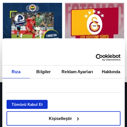
Reddet
Rıza
Bilgiler
Reklam Ayarları
Hakkında
HER YERDE!
Fenerbahçe’de sürpriz ayrılık ihtimali! Devre arasında gelmişti
Tümünü Kabul Et
Fenerbahçe’nin yeni transferi Mason Greenwood için olay sözler!
Kişiselleştir
Galatasaray’da rota yeniden Thiago Almada!
iPhone