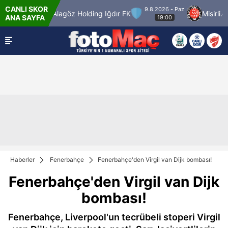
CANLI SKOR
9.8.2026 - Paz
Alagöz Holding Iğdır FK
Misirli.com.tr Kara
ANA SAYFA
19:00
Haberler
Fenerbahçe
Fenerbahçe'den Virgil van Dijk bombası!
Fenerbahçe'den Virgil van Dijk
bombası!
Fenerbahçe, Liverpool'un tecrübeli stoperi Virgil