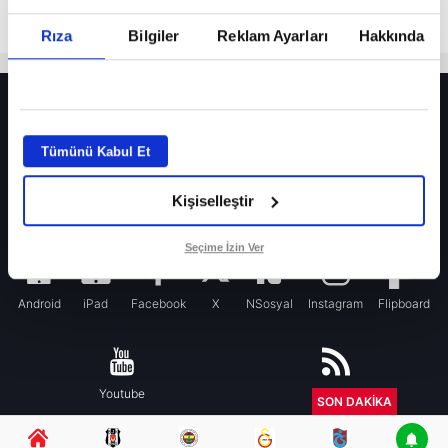
Rıza
Bilgiler
Reklam Ayarları
Hakkında
HER YERDE!
Fenerbahçe’de sürpriz ayrılık ihtimali! Devre arasında gelmişti
Tümünü Kabul Et
Fenerbahçe’nin yeni transferi Mason Greenwood için olay sözler!
Kişiselleştir
Galatasaray’da rota yeniden Thiago Almada!
iPhone
Seçime İzin Ver
Android
iPad
Facebook
X
NSosyal
Instagram
Flipboard
Youtube
RSS
SON DAKİKA