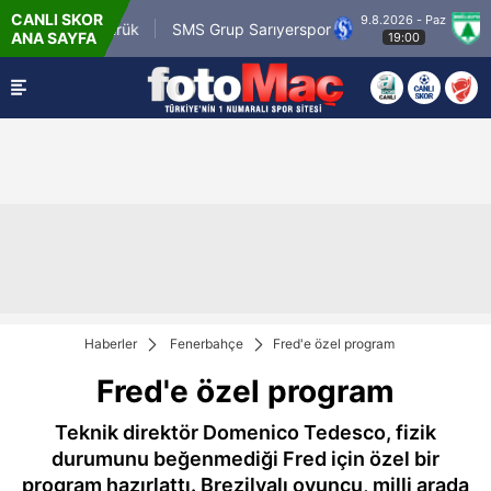
CANLI SKOR
9.8.2026 - Paz
om.tr Karagümrük
SMS Grup Sarıyerspor
Muğl
ANA SAYFA
19:00
Haberler
Fenerbahçe
Fred'e özel program
Fred'e özel program
Teknik direktör Domenico Tedesco, fizik
durumunu beğenmediği Fred için özel bir
program hazırlattı. Brezilyalı oyuncu, milli arada