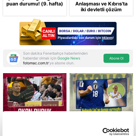
puan durumu! (9. hafta)
Anlaşması ve Kıbrıs'ta
iki devletli çözüm
mesajı: Bize
saldırmayan hiçbir ülke
hedefimizde değil
Son dakika Fenerbahçe haberlerinden
haberdar olmak için
Google News
Abone Ol
fotomac.com.tr
'ye abone olun.
Reddet