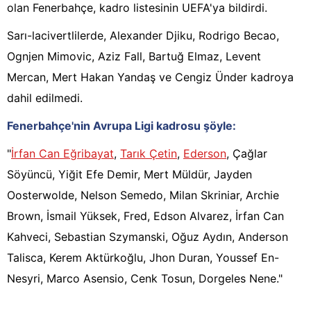
olan Fenerbahçe, kadro listesinin UEFA'ya bildirdi.
Sarı-lacivertlilerde, Alexander Djiku, Rodrigo Becao,
Ognjen Mimovic, Aziz Fall, Bartuğ Elmaz, Levent
Mercan, Mert Hakan Yandaş ve Cengiz Ünder kadroya
dahil edilmedi.
Fenerbahçe'nin Avrupa Ligi kadrosu şöyle:
"
İrfan Can Eğribayat
,
Tarık Çetin
,
Ederson
, Çağlar
Söyüncü, Yiğit Efe Demir, Mert Müldür, Jayden
Oosterwolde, Nelson Semedo, Milan Skriniar, Archie
Brown, İsmail Yüksek, Fred, Edson Alvarez, İrfan Can
Kahveci, Sebastian Szymanski, Oğuz Aydın, Anderson
Talisca, Kerem Aktürkoğlu, Jhon Duran, Youssef En-
Nesyri, Marco Asensio, Cenk Tosun, Dorgeles Nene."