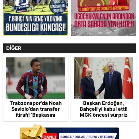
DİĞER
Trabzonspor’da Noah
Başkan Erdoğan,
Saviolo’dan transfer
Bahçeli'yi kabul etti!
itirafı! ‘Başkasını
MGK öncesi sürpriz
izlemeye geldi’
zirve: Çerçeve Yasa
teklifi gündemde