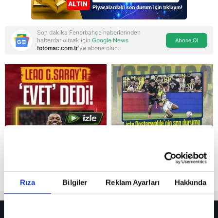
Son dakika Fenerbahçe haberlerinden
haberdar olmak için
Google News
Abone Ol
fotomac.com.tr
'ye abone olun.
Reddet
Rıza
Bilgiler
Reklam Ayarları
Hakkında
HER YERDE!