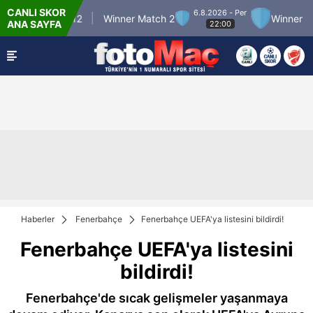
CANLI SKOR
6.8.2026 - Per
nner Match 12
Winner Match 2
Winner Matc
ANA SAYFA
22:00
Haberler
Fenerbahçe
Fenerbahçe UEFA'ya listesini bildirdi!
Fenerbahçe UEFA'ya listesini
bildirdi!
Fenerbahçe'de sıcak gelişmeler yaşanmaya