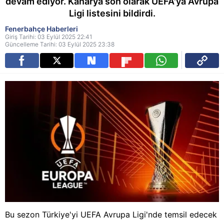
devam ediyor. Kanarya son olarak UEFA'ya Avrupa
Ligi listesini bildirdi.
Fenerbahçe Haberleri
Giriş Tarihi: 03 Eylül 2025 22:41
Güncelleme Tarihi: 03 Eylül 2025 23:38
Bu sezon Türkiye'yi UEFA Avrupa Ligi'nde temsil edecek