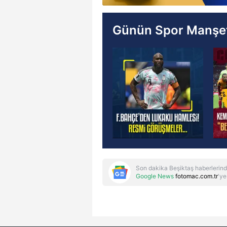
Günün Spor Manşet
Son dakika Beşiktaş haberlerind
Google News
fotomac.com.tr
'ye