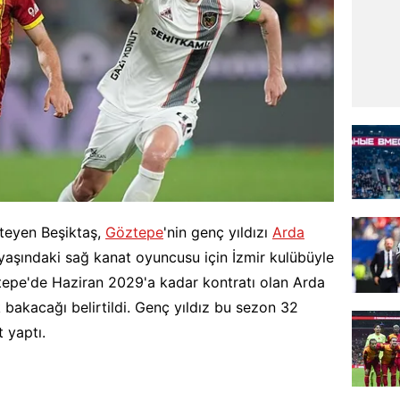
steyen Beşiktaş,
Göztepe
'nin genç yıldızı
Arda
3 yaşındaki sağ kanat oyuncusu için İzmir kulübüyle
ztepe'de Haziran 2029'a kadar kontratı olan Arda
 bakacağı belirtildi. Genç yıldız bu sezon 32
t yaptı.