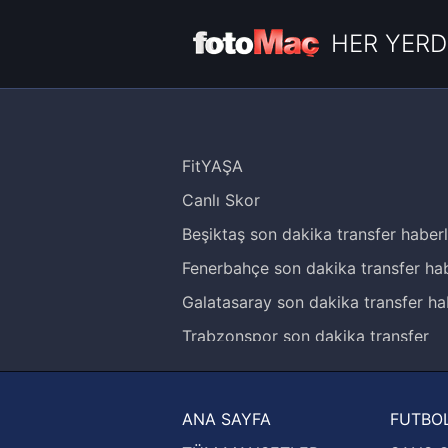
HER YERD
FitYAŞA
Canlı Skor
Beşiktaş son dakika transfer haberl
Fenerbahçe son dakika transfer hab
Galatasaray son dakika transfer ha
Trabzonspor son dakika transfer
haberleri
Trendyol Süper Lig haberleri
ANA SAYFA
FUTBOL
Ziraat Türkiye Kupası haberleri