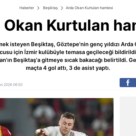
Haberler
Beşiktaş
Arda Okan Kurtulan hamlesi
 Okan Kurtulan ha
ek isteyen Beşiktaş, Göztepe'nin genç yıldızı Arda O
usu için İzmir kulübüyle temasa geçileceği bildiril
an'ın Beşiktaş'a gitmeye sıcak bakacağı belirtildi. G
maçta 4 gol attı, 3 de asist yaptı.
yıs 2026 06:50