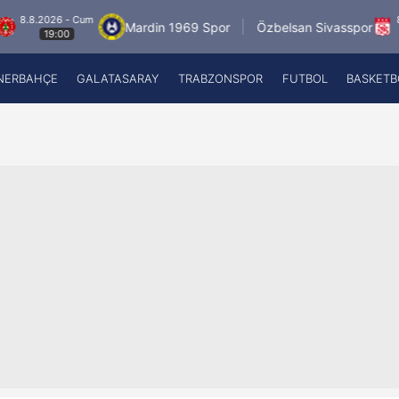
2026 - Cum
8.8.2026 
Mardin 1969 Spor
Özbelsan Sivasspor
19:00
19:0
NERBAHÇE
GALATASARAY
TRABZONSPOR
FUTBOL
BASKETB
Beşiktaş
A
Fenerbahçe
A
Galatasaray
A
Trabzonspor
A
Futbol
A
Basketbol
Ziraat Türkiye Kupası
DİZİ
Diğer Sporlar