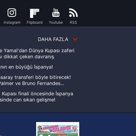
Instagram
Flipboard
Youtube
RSS
DAHA FAZLA
e Yamal'dan Dünya Kupası zaferi
ı dikkat çeken davranış
nın en büyüğü İspanya!
saray transferi böyle bitirecek!
almer ve Bruno Fernandes...
Kupası finali öncesinde İspanya
sinde can sıkan gelişme!
FIFA Dünya Kupası'nı kazanana
yonluk yüzüğü verilecek
n Crespo, Meksika Ligi
rinden Atlas'ın yeni teknik direktörü