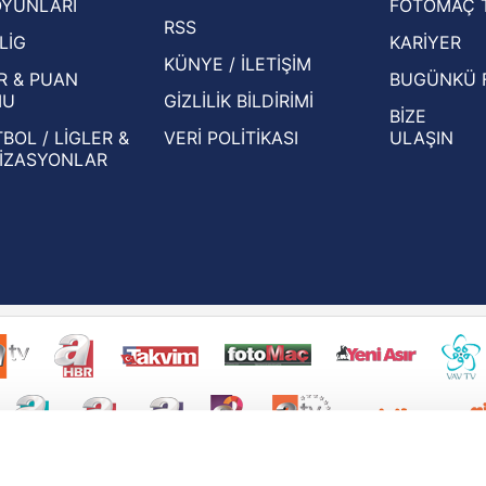
OYUNLARI
FOTOMAÇ 
Beşiktaş'ın UEFA Avrupa Ligi'nde 3. Ön
oldu
RSS
Eleme Turu muhtemel rakipleri belli oldu!
LİG
KARİYER
KÜNYE / İLETİŞİM
R & PUAN
BUGÜNKÜ 
MU
GİZLİLİK BİLDİRİMİ
BİZE
BOL / LİGLER &
VERİ POLİTİKASI
ULAŞIN
İZASYONLAR