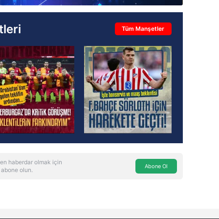
leri
Tüm Manşetler
en haberdar olmak için
Abone Ol
 abone olun.