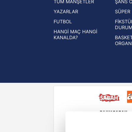
TÜM MANŞETLER
ŞANS 
UEFA Şampiyonlar Ligi haberleri
YAZARLAR
SÜPER 
UEFA Avrupa Ligi haberleri
FUTBOL
FİKSTÜ
UEFA Konferans Ligi haberleri
DURU
HANGİ MAÇ HANGİ
KANALDA?
BASKET
ORGAN
Reddet