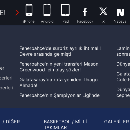
E!
iPhone
Android
iPad
Facebook
X
NSosyal
Fenerbahçe'de sürpriz ayrılık ihtimali!
Lamin
Devre arasında gelmişti
sonras
Fenerbahçe'nin yeni transferi Mason
Dünya
eri
Greenwood için olay sözler!
Galata
erleri
Galatasaray'da rota yeniden Thiago
Cole P
Almada!
berleri
Dünya 
Fenerbahçe'nin Şampiyonlar Ligi'nde
cephe
muhtemel rakibi belli oldu! Gornik
2026 
Zabrze'yi elerlerse...
şampi
İspanya-Arjantin finalinin ardından dış
Herna
 / DİĞER
BASKETBOL / MİLLİ
GALERİLER
basından gündem olan manşetler!
ekiple
TAKIMLAR