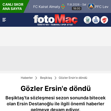
CANLI SKOR
11.8.2026 - Sal
 Petrolspor
FC Kairat Almaty
PFC Levski S
ANA SAYFA
18:00
Haberler
Beşiktaş
Gözler Ersin'e döndü
Gözler Ersin'e döndü
Beşiktaş'ta sözleşmesi sezon sonunda bitecek
olan Ersin Destanoğlu ile ilgili önemli haberler
gelmeye devam ediyor.