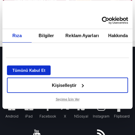
Rıza
Bilgiler
Reklam Ayarları
Hakkında
HER YERDE!
Fenerbahçe’de sürpriz ayrılık ihtimali! Devre arasında gelmişti
Tümünü Kabul Et
Fenerbahçe’nin yeni transferi Mason Greenwood için olay sözler!
Kişiselleştir
Galatasaray’da rota yeniden Thiago Almada!
iPhone
Seçime İzin Ver
Android
iPad
Facebook
X
NSosyal
Instagram
Flipboard