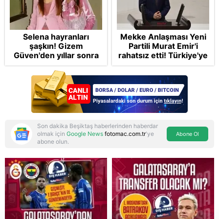
Selena hayranları
Mekke Anlaşması Yeni
şaşkın! Gizem
Partili Murat Emir'i
Güven'den yıllar sonra
rahatsız etti! Türkiye'ye
gelen Cansu Demirci
"paralı muhafız" rolü
itirafı! "Konuşmuyoruz"
biçti
Son dakika Beşiktaş haberlerinden haberdar
olmak için
Google News
fotomac.com.tr
'ye
Abone Ol
abone olun.
Reddet