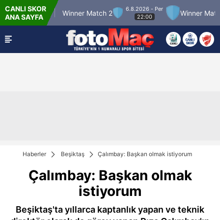
CANLI SKOR
6.8.2026 - Per
er Match 12
Winner Match 2
Winner Match 3
ANA SAYFA
22:00
Haberler
Beşiktaş
Çalımbay: Başkan olmak istiyorum
Çalımbay: Başkan olmak
istiyorum
Beşiktaş'ta yıllarca kaptanlık yapan ve teknik