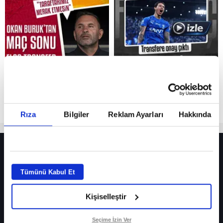
Reddet
Rıza
Bilgiler
Reklam Ayarları
Hakkında
HER YERDE!
Fenerbahçe’de sürpriz ayrılık ihtimali! Devre arasında gelmişti
Tümünü Kabul Et
Fenerbahçe’nin yeni transferi Mason Greenwood için olay sözler!
Kişiselleştir
Galatasaray’da rota yeniden Thiago Almada!
iPhone
Seçime İzin Ver