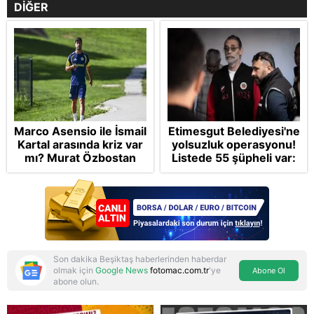
DİĞER
Marco Asensio ile İsmail
Etimesgut Belediyesi'ne
Kartal arasında kriz var
yolsuzluk operasyonu!
mı? Murat Özbostan
Listede 55 şüpheli var:
analiz etti: Egoları da
CHP'li Erdal
yönetmelisiniz
Beşikçioğlu'na
tutuklama talebi
Son dakika Beşiktaş haberlerinden haberdar
olmak için
Google News
fotomac.com.tr
'ye
Abone Ol
abone olun.