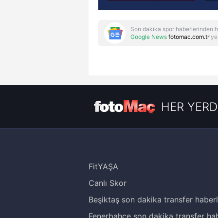
Son dakika spor haberlerinden h
Google News
fotomac.com.tr
'ye
HER YERD
FitYAŞA
Canlı Skor
Beşiktaş son dakika transfer haberl
Fenerbahçe son dakika transfer hab