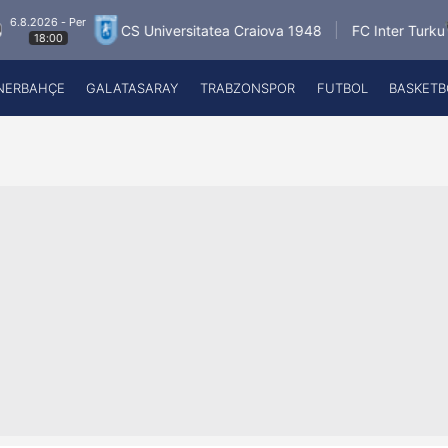
- Per
6.8.20
CS Universitatea Craiova 1948
FC Inter Turku
0
18
NERBAHÇE
GALATASARAY
TRABZONSPOR
FUTBOL
BASKETB
Beşiktaş
A
Fenerbahçe
A
Galatasaray
A
Trabzonspor
A
Futbol
A
Basketbol
Ziraat Türkiye Kupası
DİZİ
Diğer Sporlar