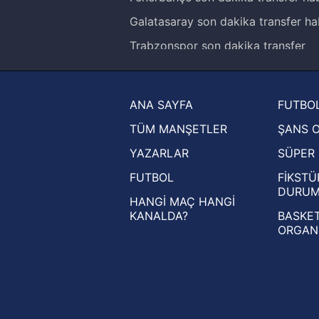
Galatasaray son dakika transfer ha
Trabzonspor son dakika transfer
haberleri
Trendyol Süper Lig haberleri
ANA SAYFA
FUTBOL
Ziraat Türkiye Kupası haberleri
TÜM MANŞETLER
ŞANS 
UEFA Şampiyonlar Ligi haberleri
YAZARLAR
SÜPER 
UEFA Avrupa Ligi haberleri
FUTBOL
FİKSTÜ
UEFA Konferans Ligi haberleri
DURU
HANGİ MAÇ HANGİ
KANALDA?
BASKET
ORGAN