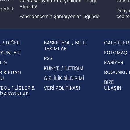
Galatasaray'da rota yeniden Thiago
Cole P
Almada!
berleri
Dünya 
Fenerbahçe'nin Şampiyonlar Ligi'nde
cephe
muhtemel rakibi belli oldu! Gornik
2026 
Zabrze'yi elerlerse...
şampi
İspanya-Arjantin finalinin ardından dış
Herna
 / DİĞER
BASKETBOL / MİLLİ
GALERİLER
basından gündem olan manşetler!
ekiple
TAKIMLAR
OYUNLARI
FOTOMAÇ 
Beşiktaş'ın UEFA Avrupa Ligi'nde 3. Ön
oldu
RSS
Eleme Turu muhtemel rakipleri belli oldu!
LİG
KARİYER
KÜNYE / İLETİŞİM
R & PUAN
BUGÜNKÜ 
MU
GİZLİLİK BİLDİRİMİ
BİZE
BOL / LİGLER &
VERİ POLİTİKASI
ULAŞIN
İZASYONLAR