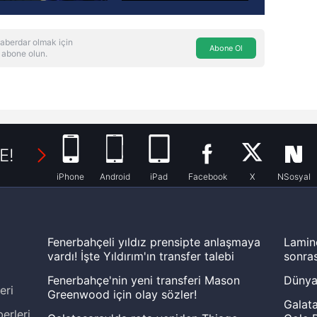
aberdar olmak için
Abone Ol
 abone olun.
E!
iPhone
Android
iPad
Facebook
X
NSosyal
Fenerbahçeli yıldız prensipte anlaşmaya
Lamin
vardı! İşte Yıldırım'ın transfer talebi
sonras
Fenerbahçe'nin yeni transferi Mason
Dünya
eri
Greenwood için olay sözler!
Galata
erleri