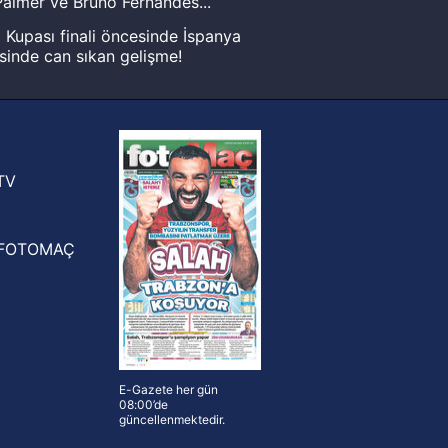
almer ve Bruno Fernandes...
Kupası finali öncesinde İspanya
sinde can sıkan gelişme!
FIFA Dünya Kupası'nı kazanana
yonluk yüzüğü verilecek
n Crespo, Meksika Ligi
rinden Atlas'ın yeni teknik direktörü
TV
FOTOMAÇ
E-Gazete her gün
08:00’de
güncellenmektedir.