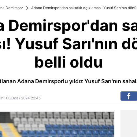
na Demirspor
Adana Demirspor'dan sakatlık açıklaması! Yusuf Sarı'nın dönüş t
 Demirspor'dan sa
! Yusuf Sarı'nın d
belli oldu
anan Adana Demirsporlu yıldız Yusuf Sarı'nın sahalar
rihi: 08 Ocak 2024 22:45