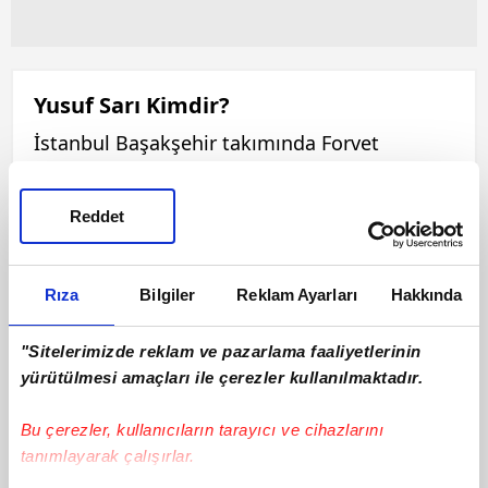
Yusuf Sarı Kimdir?
İstanbul Başakşehir takımında Forvet
mevkinde forma giyen Yusuf Sarı, 20 Kasım
1998 tarihinde dünyaya gelmiştir. 168 cm
Reddet
boyunda ve 70 kilo olan Yusuf Sarı, Sağ
ayağını kullanmaktadır. Bu sezon ilk 11'de 0
maça çıkan Yusuf Sarı, 0 sarı kart ve 0 kırmızı
Rıza
Bilgiler
Reklam Ayarları
Hakkında
kart görmüştür. Yusuf Sarı, bu sezon 0 asist
ve 0 gol katkısı ile oynamaktadır.
"Sitelerimizde reklam ve pazarlama faaliyetlerinin
yürütülmesi amaçları ile çerezler kullanılmaktadır.
Bu çerezler, kullanıcıların tarayıcı ve cihazlarını
tanımlayarak çalışırlar.