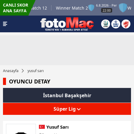
CANLI SKOR
6.8.2026 - Per
Winner Match 12
Winner Match 2
Winn
ANA SAYFA
22:00
Anasayfa
yusuf sarı
OYUNCU DETAY
İstanbul Başakşehir
Süper Lig
Yusuf Sarı