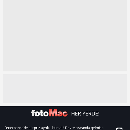
kullanılmaktadır. Diğer çerezler, sitemizin daha işlevsel
kılınması ve kişiselleştirilmesi ve sizlere yönelik
reklam/pazarlama faaliyetlerinin yapılması, amaçlarıyla
sınırlı olarak açık rızanız dahilinde kullanılacaktır.
Çerezlere ilişkin tercihlerinizi aşağıda yer alan panel
vasıtasıyla belirleyebilirsiniz. Çerezlere ilişkin detaylı bilgi
için Ayarlar butonuna tıklayabilir,
Çerez Bilgilendirme
Metnimizi
ziyaret edebilirsiniz.
6698 sayılı Kişisel Verilerin Korunması Kanunu uyarınca
hazırlanmış Aydınlatma Metnimizi okumak ve sitemizde
ilgili mevzuata uygun olarak kullanılan çerezlerle ilgili bilgi
almak için lütfen
tıklayınız
.
HER YERDE!
Fenerbahçe’de sürpriz ayrılık ihtimali! Devre arasında gelmişti