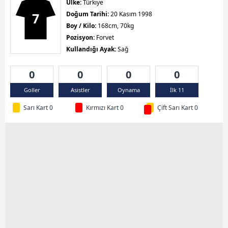
Ülke:
Türkiye
7
Doğum Tarihi:
20 Kasım 1998
Boy / Kilo:
168cm, 70kg
Pozisyon:
Forvet
Kullandığı Ayak:
Sağ
0
0
0
0
Goller
Asistler
Oynama
İlk 11
Sarı Kart 0
Kırmızı Kart 0
Çift Sarı Kart 0