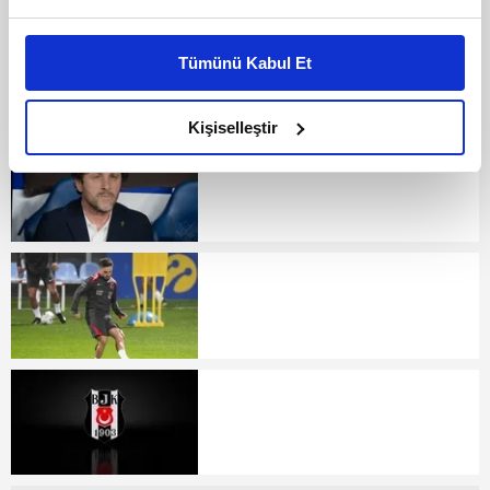
Bu çerezlere izin vermeniz halinde sizlere özel
kişiselleştirilmiş reklamlar sunabilir, sayfalarımızda sizlere
Tümünü Kabul Et
daha iyi reklam deneyimi yaşatabiliriz. Bunu yaparken
amacımızın size daha iyi bir reklam deneyimi sunmak
olduğunu ve sizlere en iyi içerikleri sunabilmek adına
Kişiselleştir
elimizden gelen çabayı gösterdiğimizi ve bu noktada,
reklamların maliyetlerimizi karşılamak noktasında tek gelir
kalemimiz olduğunu sizlere hatırlatmak isteriz.
Her halükârda, kullanıcılar, bu çerezlere izin vermedikleri
takdirde, kullanıcılara hedefli reklamlar
gösterilmeyecektir."
Sizlere daha iyi bir hizmet sunabilmek için İnternet
Sitemizde kendimize ve üçüncü kişilere ait çerezler
kullanılmaktadır. Bu çerezler vasıtasıyla çeşitli kişisel
verileriniz işlenmekte olup gerekli olan çerezler bilgi
toplumu hizmetlerinin sunulması amacıyla