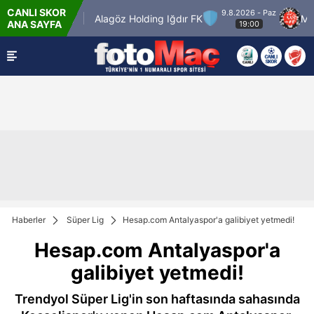
CANLI SKOR
9.8.2026 - Paz
eçiörengücü
Alagöz Holding Iğdır FK
Misirli
ANA SAYFA
19:00
Haberler
Süper Lig
Hesap.com Antalyaspor'a galibiyet yetmedi!
Hesap.com Antalyaspor'a
galibiyet yetmedi!
Trendyol Süper Lig'in son haftasında sahasında