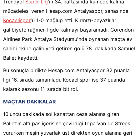
Trendyol
Süper Lig
'in 34. haftasında kümede kalma
mücadelesi veren Hesap.com Antalyaspor, sahasında
Kocaelispor
'u 1-0 mağlup etti. Kırmızı-beyazlılar
galibiyete rağmen ligde kalmayı başaramadı. Corendon
Airlines Park Antalya Stadyumu'nda oynanan maçta ev
sahibi ekibe galibiyeti getiren golü 78. dakikada Samuel
Ballet kaydetti.
Bu sonuçla birlikte Hesap.com Antalyaspor 32 puanla
ligi 16. sırada tamamladı. Kocaelispor ise 37 puanda
kalarak sezonu 11. sırada bitirdi.
MAÇTAN DAKİKALAR
10'uncu dakikada sol kanattan ceza alanına giren
Ballet'in altı pas içerisine çevirdiği topa Van de Streek
vururken meşin yuvarlak üst direkten oyun alanına geri