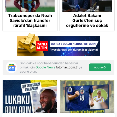
Trabzonspor’da Noah
Adalet Bakanı
Saviolo’dan transfer
Gürlek'ten suç
itirafı! ‘Başkasını
örgütlerine ve sokak
izlemeye geldi’
çetelerine net mesaj:
"Devlet tepenize
binecek"
Son dakika spor haberlerinden haberdar
olmak için
Google News
fotomac.com.tr
'ye
Abone Ol
abone olun.
Reddet