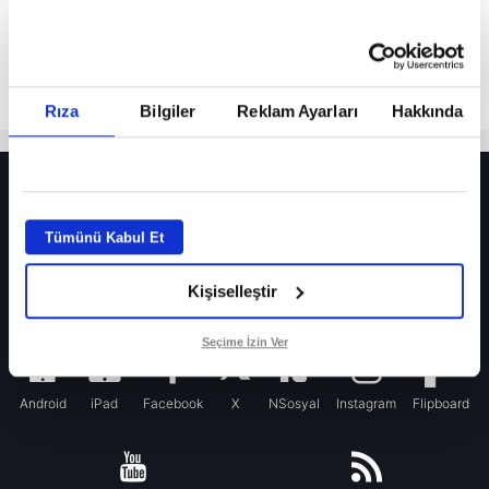
Rıza
Bilgiler
Reklam Ayarları
Hakkında
HER YERDE!
Fenerbahçe’de sürpriz ayrılık ihtimali! Devre arasında gelmişti
Tümünü Kabul Et
Fenerbahçe’nin yeni transferi Mason Greenwood için olay sözler!
Kişiselleştir
Galatasaray’da rota yeniden Thiago Almada!
iPhone
Seçime İzin Ver
Android
iPad
Facebook
X
NSosyal
Instagram
Flipboard