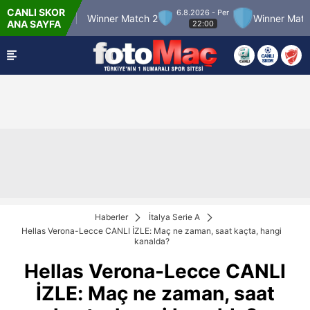
CANLI SKOR
6.8.2026 - Per
r Match 12
Winner Match 2
Winner Match 3
ANA SAYFA
22:00
Haberler
İtalya Serie A
Hellas Verona-Lecce CANLI İZLE: Maç ne zaman, saat kaçta, hangi
kanalda?
Hellas Verona-Lecce CANLI
İZLE: Maç ne zaman, saat