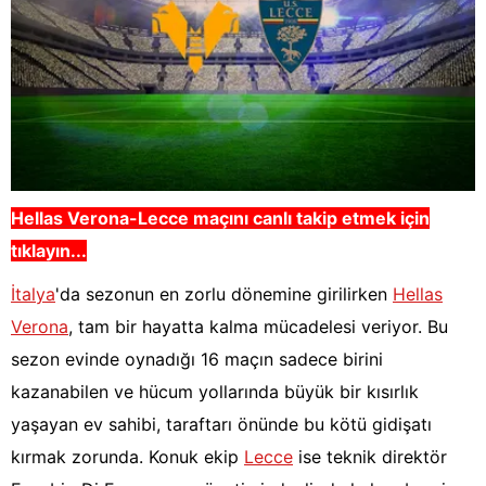
Hellas Verona-Lecce
maçını canlı takip etmek için
tıklayın...
İtalya
'da sezonun en zorlu dönemine girilirken
Hellas
Verona
, tam bir hayatta kalma mücadelesi veriyor. Bu
sezon evinde oynadığı 16 maçın sadece birini
kazanabilen ve hücum yollarında büyük bir kısırlık
yaşayan ev sahibi, taraftarı önünde bu kötü gidişatı
kırmak zorunda. Konuk ekip
Lecce
ise teknik direktör