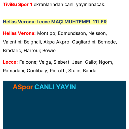
TiviBu Spor 1
ekranlarından canlı yayınlanacak.
Hellas Verona-Lecce
MAÇI MUHTEMEL 11'LER
Hellas Verona
:
Montipo; Edmundsson, Nelsson,
Valentini; Belghali, Akpa Akpro, Gagliardini, Bernede,
Bradaric; Harroui; Bowie
Lecce
:
Falcone; Veiga, Siebert, Jean, Gallo; Ngom,
Ramadani, Coulibaly; Pierotti, Stulic, Banda
ASpor
CANLI YAYIN