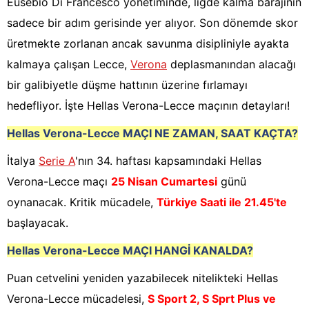
Eusebio Di Francesco yönetiminde, ligde kalma barajının
sadece bir adım gerisinde yer alıyor. Son dönemde skor
üretmekte zorlanan ancak savunma disipliniyle ayakta
kalmaya çalışan Lecce,
Verona
deplasmanından alacağı
bir galibiyetle düşme hattının üzerine fırlamayı
hedefliyor. İşte Hellas Verona-Lecce maçının detayları!
Hellas Verona-Lecce
MAÇI NE ZAMAN, SAAT KAÇTA?
İtalya
Serie A
'nın 34. haftası kapsamındaki Hellas
Verona-Lecce maçı
25 Nisan Cumartesi
günü
oynanacak. Kritik mücadele,
Türkiye Saati ile 21.45'te
başlayacak.
Hellas Verona-Lecce
MAÇI HANGİ KANALDA?
Puan cetvelini yeniden yazabilecek nitelikteki Hellas
Verona-Lecce mücadelesi,
S Sport 2, S Sprt Plus ve