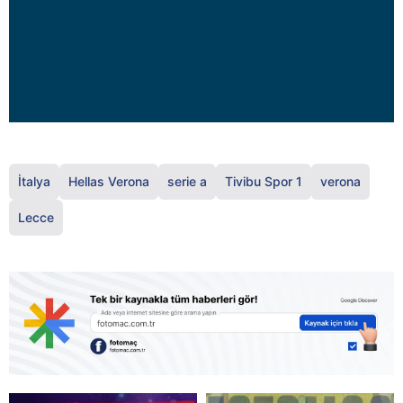
İtalya
Hellas Verona
serie a
Tivibu Spor 1
verona
Lecce