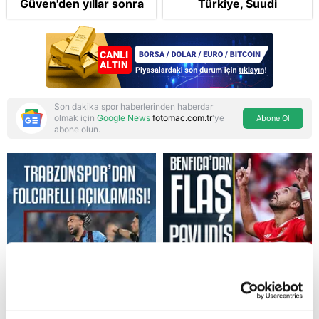
Güven'den yıllar sonra
Türkiye, Suudi
gelen Cansu Demirci
Arabistan ve
itirafı! "Konuşmuyoruz"
Pakistan'dan stratejik
güvenlik adımı:
Anlaşmanın tüm
detayları
Son dakika spor haberlerinden haberdar
olmak için
Google News
fotomac.com.tr
'ye
Abone Ol
abone olun.
Reddet