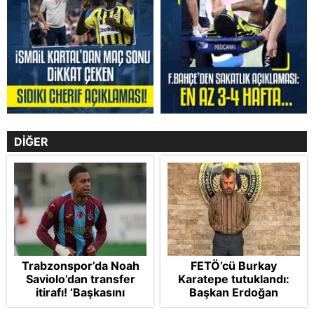
DİĞER
Trabzonspor’da Noah
FETÖ’cü Burkay
Saviolo’dan transfer
Karatepe tutuklandı:
itirafı! ‘Başkasını
Başkan Erdoğan
izlemeye geldi’
şikayetçi oldu! 5 suçtan