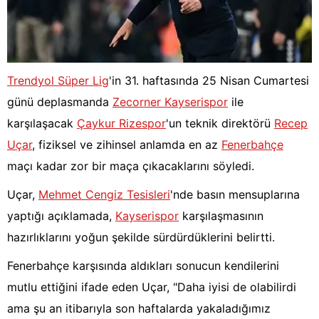
Trendyol Süper Lig
'in 31. haftasında 25 Nisan Cumartesi
günü deplasmanda
Zecorner Kayserispor
ile
karşılaşacak
Çaykur Rizespor
'un teknik direktörü
Recep
Uçar
, fiziksel ve zihinsel anlamda en az
Fenerbahçe
maçı kadar zor bir maça çıkacaklarını söyledi.
Uçar,
Mehmet Cengiz Tesisleri
'nde basın mensuplarına
yaptığı açıklamada,
Kayserispor
karşılaşmasının
hazırlıklarını yoğun şekilde sürdürdüklerini belirtti.
Fenerbahçe karşısında aldıkları sonucun kendilerini
mutlu ettiğini ifade eden Uçar, "Daha iyisi de olabilirdi
ama şu an itibarıyla son haftalarda yakaladığımız