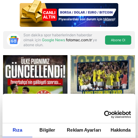
dava talebi
Son dakika spor haberlerinden haberdar
olmak için
Google News
fotomac.com.tr
'ye
Abone Ol
abone olun.
Reddet
Rıza
Bilgiler
Reklam Ayarları
Hakkında