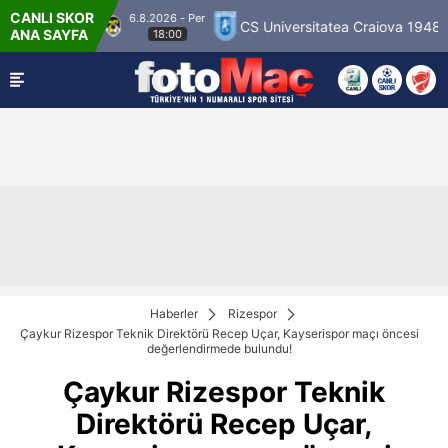
CANLI SKOR
6.8.2026 - Per
Palloseura
CS Universitatea Craiova 1948
FC
ANA SAYFA
18:00
Haberler
Rizespor
Çaykur Rizespor Teknik Direktörü Recep Uçar, Kayserispor maçı öncesi
değerlendirmede bulundu!
Çaykur Rizespor Teknik
Direktörü Recep Uçar,