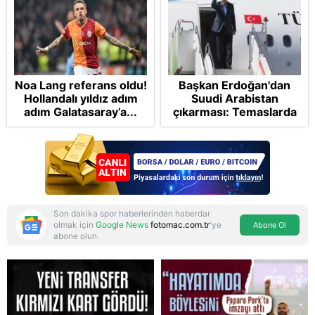
Noa Lang referans oldu!
Başkan Erdoğan'dan
Hollandalı yıldız adım
Suudi Arabistan
adım Galatasaray’a...
çıkarması: Temaslarda
bulunacak
Son dakika spor haberlerinden haberdar
olmak için
Google News
fotomac.com.tr
'ye
Abone Ol
abone olun.
Reddet