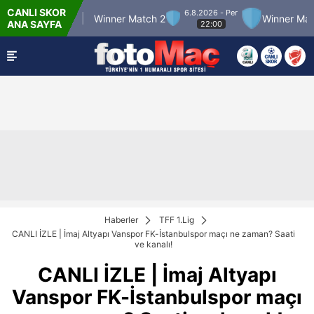
CANLI SKOR
6.8.2026 - Per
r Match 12
Winner Match 2
Winner Match 3
ANA SAYFA
22:00
Haberler
TFF 1.Lig
CANLI İZLE | İmaj Altyapı Vanspor FK-İstanbulspor maçı ne zaman? Saati
ve kanalı!
CANLI İZLE | İmaj Altyapı
Vanspor FK-İstanbulspor maçı