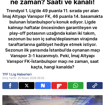
ne zaman? Saati ve kanalı!
Trendyol 1. Lig’de 49 puanla 11. sırada yer alan
İmaj Altyapı Vanspor FK, 46 puanla 14. basamakta
bulunan İstanbulspor’u konuk ediyor. Ligde
kalmayı haftalar öncesinden garantileyen ve
play-off potasının uzağında kalan iki takım,
sezonun bu son iç saha/deplasman virajında
taraftarlarına galibiyet hediye etmek istiyor.
Sezonun ilk yarısında İstanbul’da oynanan maçı
Vanspor 3-1 kazanmıştı. Peki, İmaj Altyapı
Vanspor FK-İstanbulspor maçı ne zaman, saat
kaçta, hangi kanalda?
TFF 1.Lig Haberleri
Giriş Tarihi: 25 Nisan 2026 09:05