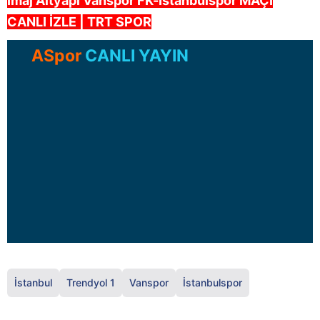
İmaj Altyapı Vanspor FK-İstanbulspor
MAÇI
CANLI İZLE | TRT SPOR
ASpor
CANLI YAYIN
İstanbul
Trendyol 1
Vanspor
İstanbulspor