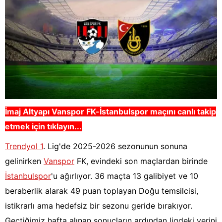
İmaj Altyapı Vanspor FK-İstanbulspor
maçını canlı takip
etmek için tıklayın...
Trendyol 1
. Lig'de 2025-2026 sezonunun sonuna
gelinirken
Vanspor
FK, evindeki son maçlardan birinde
İstanbulspor
'u ağırlıyor. 36 maçta 13 galibiyet ve 10
beraberlik alarak 49 puan toplayan Doğu temsilcisi,
istikrarlı ama hedefsiz bir sezonu geride bırakıyor.
Geçtiğimiz hafta alınan sonuçların ardından ligdeki yerini