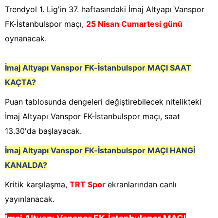
Trendyol 1. Lig'in 37. haftasındaki İmaj Altyapı Vanspor
FK-İstanbulspor maçı,
25 Nisan Cumartesi günü
oynanacak.
İmaj Altyapı Vanspor FK-İstanbulspor
MAÇI SAAT
KAÇTA?
Puan tablosunda dengeleri değiştirebilecek nitelikteki
İmaj Altyapı Vanspor FK-İstanbulspor maçı, saat
13.30'da başlayacak.
İmaj Altyapı Vanspor FK-İstanbulspor
MAÇI HANGİ
KANALDA?
Kritik karşılaşma,
TRT Spor
ekranlarından canlı
yayınlanacak.