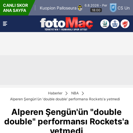
CANLI SKOR
6.8.2026 - Per
er Match 12
Kuopion Palloseura
CS Universi
ANA SAYFA
18:00
Haberler
NBA
Alperen Şengün'ün 'double double' performansı Rockets'a yetmedi
Alperen Şengün'ün "double
double" performansı Rockets'a
yetmedi