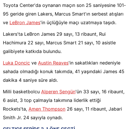
Toyota Center'da oynanan maçın son 25 saniyesine 101-
95 geride giren Lakers, Marcus Smart'ın serbest atışları
ve
LeBron James
'in üçlüğüyle maçı uzatmaya taşıdı.
Lakers'ta LeBron James 29 sayı, 13 ribaunt, Rui
Hachimura 22 sayı, Marcus Smart 21 sayı, 10 asistle
galibiyete katkıda bulundu.
Luka Doncic
ve
Austin Reaves
'in sakatlıkları nedeniyle
sahada olmadığı konuk takımda, 41 yaşındaki James 45
dakika 4 saniye süre aldı.
Milli basketbolcu
Alperen Şengün
'ün 33 sayı, 16 ribaunt,
6 asist, 3 top çalmayla takımına liderlik ettiği
Rockets'ta,
Amen Thompson
26 sayı, 11 ribaunt, Jabari
Smith Jr. 24 sayıyla oynadı.