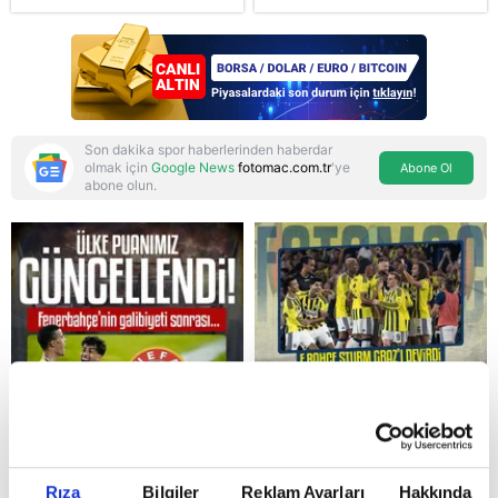
şikayetçi oldu! 5 suçtan
dava talebi
Son dakika spor haberlerinden haberdar
olmak için
Google News
fotomac.com.tr
'ye
Abone Ol
abone olun.
Reddet
Rıza
Bilgiler
Reklam Ayarları
Hakkında