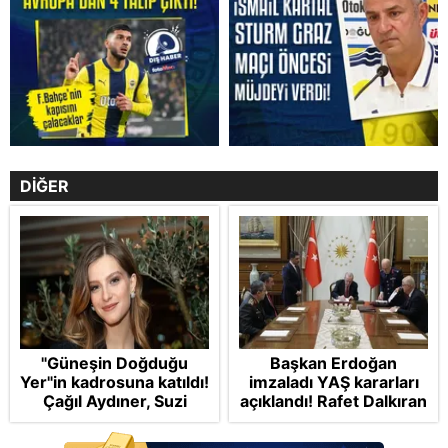
DİĞER
"Güneşin Doğduğu
Başkan Erdoğan
Yer"in kadrosuna katıldı!
imzaladı YAŞ kararları
Çağıl Aydıner, Suzi
açıklandı! Rafet Dalkıran
karakteriyle geliyor
Hava Kuvvetleri
Komutanı olarak atandı