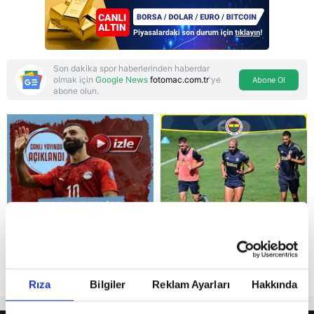
Son dakika spor haberlerinden haberdar
olmak için
Google News
fotomac.com.tr
'ye
Abone Ol
abone olun.
Reddet
Rıza
Bilgiler
Reklam Ayarları
Hakkında