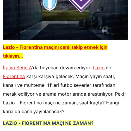
Lazio - Fiorentina
maçını canlı takip etmek için
tıklayın...
İtalya Serie A
'da heyecan devam ediyor.
Lazio
ile
Fiorentina
karşı karşıya gelecek. Maçın yayın saati,
kanalı ve muhtemel 11'leri futbolseverler tarafından
merak ediliyor ve arama motorlarında araştırılıyor. Peki;
Lazio - Fiorentina maçı ne zaman, saat kaçta? Hangi
kanalda canlı yayınlanacak?
LAZIO - FIORENTINA
M
AÇI NE ZAMAN?