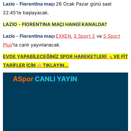
Lazio - Fiorentina maçı
26 Ocak Pazar günü saat
22.45'te başlayacak.
LAZIO - FIORENTINA
M
AÇI HANGİ KANALDA?
Lazio - Fiorentina maçı
EXXEN
,
S Sport 2
ve
S Sport
Plus
'ta canlı yayınlanacak.
EVDE YAPABİLECEĞİNİZ SPOR HAREKETLERİ 🤸🏻VE FİT
TARİFLER İÇİN 👉🏼TIKLAYIN...
ASpor
CANLI YAYIN