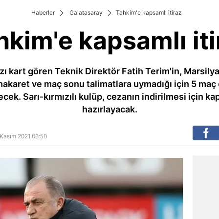
Haberler
Galatasaray
Tahkim'e kapsamlı itiraz
hkim'e kapsamlı iti
ızı kart gören Teknik Direktör Fatih Terim'in, Marsil
hakaret ve maç sonu talimatlara uymadığı için 5 maç ce
ecek. Sarı-kırmızılı kulüp, cezanın indirilmesi için 
hazırlayacak.
7 Kasım 2021 06:50