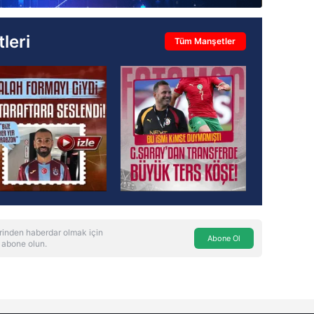
leri
Tüm Manşetler
rinden haberdar olmak için
Abone Ol
 abone olun.