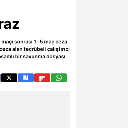
raz
ya maçı sonrası 1+5 maç ceza
za alan tecrübeli çalıştırıcı
kapsamlı bir savunma dosyası