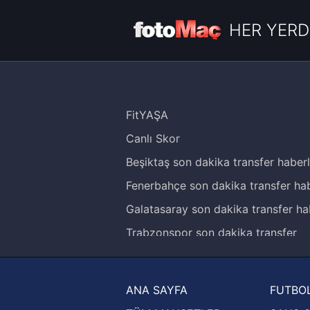
HER YERD
FitYAŞA
Canlı Skor
Beşiktaş son dakika transfer haberl
Fenerbahçe son dakika transfer hab
Galatasaray son dakika transfer ha
Trabzonspor son dakika transfer
haberleri
Trendyol Süper Lig haberleri
ANA SAYFA
FUTBOL
Ziraat Türkiye Kupası haberleri