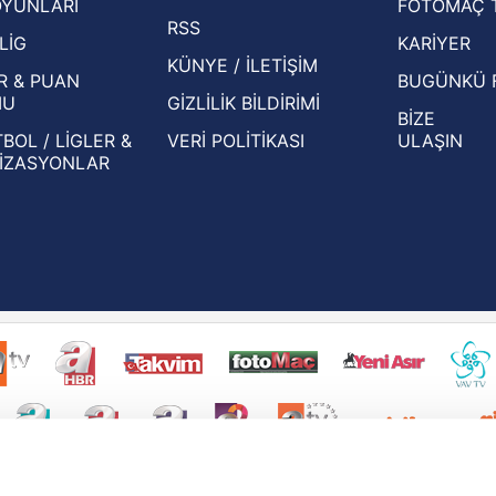
OYUNLARI
FOTOMAÇ 
Beşiktaş'ın UEFA Avrupa Ligi'nde 3. Ön
oldu
RSS
Eleme Turu muhtemel rakipleri belli oldu!
LİG
KARİYER
KÜNYE / İLETİŞİM
R & PUAN
BUGÜNKÜ 
MU
GİZLİLİK BİLDİRİMİ
BİZE
BOL / LİGLER &
VERİ POLİTİKASI
ULAŞIN
İZASYONLAR