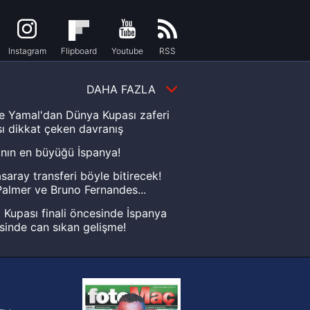
Instagram
Flipboard
Youtube
RSS
DAHA FAZLA
e Yamal'dan Dünya Kupası zaferi
ı dikkat çeken davranış
nın en büyüğü İspanya!
saray transferi böyle bitirecek!
almer ve Bruno Fernandes...
Kupası finali öncesinde İspanya
sinde can sıkan gelişme!
FIFA Dünya Kupası'nı kazanana
yonluk yüzüğü verilecek
n Crespo, Meksika Ligi
rinden Atlas'ın yeni teknik direktörü