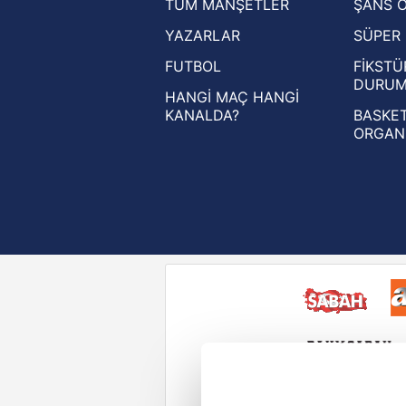
TÜM MANŞETLER
ŞANS 
UEFA Şampiyonlar Ligi haberleri
YAZARLAR
SÜPER 
UEFA Avrupa Ligi haberleri
FUTBOL
FİKSTÜ
UEFA Konferans Ligi haberleri
DURU
HANGİ MAÇ HANGİ
KANALDA?
BASKET
ORGAN
Reddet