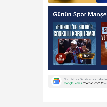
Günün Spor Manşet
Son dakika Galatasaray haberle
Google News
fotomac.com.tr
'ye