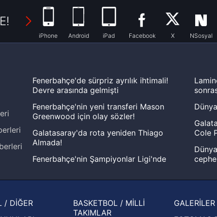
E!
iPhone
Android
iPad
Facebook
X
NSosyal
Fenerbahçe'de sürpriz ayrılık ihtimali!
Lamin
Devre arasında gelmişti
sonras
Fenerbahçe'nin yeni transferi Mason
Dünya
eri
Greenwood için olay sözler!
Galata
erleri
Galatasaray'da rota yeniden Thiago
Cole P
Almada!
berleri
Dünya 
Fenerbahçe'nin Şampiyonlar Ligi'nde
cephe
muhtemel rakibi belli oldu! Gornik
2026 
Zabrze'yi elerlerse...
şampi
İspanya-Arjantin finalinin ardından dış
Herna
 / DİĞER
BASKETBOL / MİLLİ
GALERİLER
basından gündem olan manşetler!
ekiple
TAKIMLAR