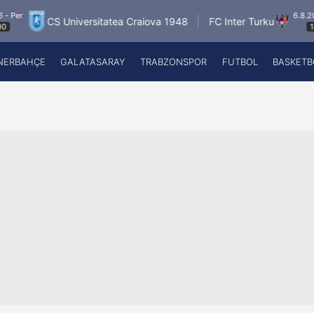
6.8.2026 - Per
CS Universitatea Craiova 1948
FC Inter Turku
18:00
NERBAHÇE
GALATASARAY
TRABZONSPOR
FUTBOL
BASKETB
Beşiktaş
A
Fenerbahçe
A
Galatasaray
A
Trabzonspor
A
Futbol
A
Basketbol
Ziraat Türkiye Kupası
DİZİ
Diğer Sporlar