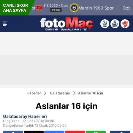
CANLI SKOR
8.8.2026 - Cum
Ümraniyespor
Mardin 1969 Spor
Özbelsa
ANA SAYFA
19:00
Haberler
Galatasaray
Aslanlar 16 için
Aslanlar 16 için
Galatasaray Haberleri
Giriş Tarihi: 12 Ocak 2010 00:00
Güncelleme Tarihi: 12 Ocak 2010 09:26