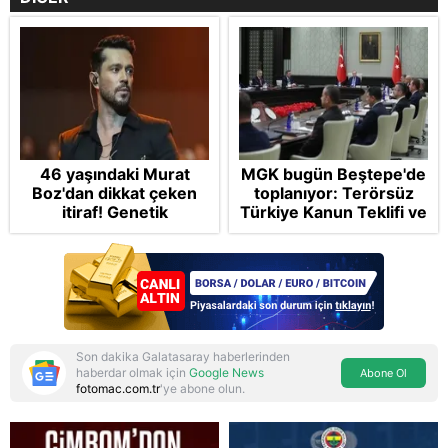
46 yaşındaki Murat
MGK bugün Beştepe'de
Boz'dan dikkat çeken
toplanıyor: Terörsüz
itiraf! Genetik
Türkiye Kanun Teklifi ve
korkusunu açıkladı
bölgesel güvenlik
başlıkları masada
Son dakika Galatasaray haberlerinden
haberdar olmak için
Google News
Abone Ol
fotomac.com.tr
'ye abone olun.