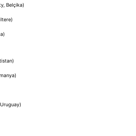
y, Belçika)
ltere)
ya)
istan)
lmanya)
)
 Uruguay)