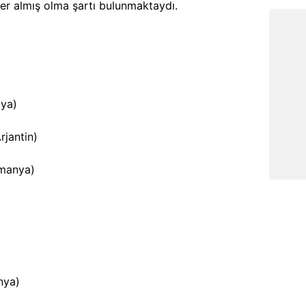
er almış olma şartı bulunmaktaydı.
lya)
Arjantin)
lmanya)
nya)