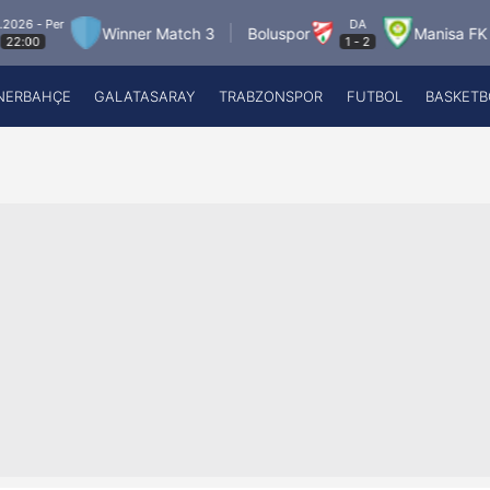
DA
Winner Match 3
Boluspor
Manisa FK
Band
1
-
2
NERBAHÇE
GALATASARAY
TRABZONSPOR
FUTBOL
BASKETB
Beşiktaş
A
Fenerbahçe
A
Galatasaray
A
Trabzonspor
A
Futbol
A
Basketbol
Ziraat Türkiye Kupası
DİZİ
Diğer Sporlar