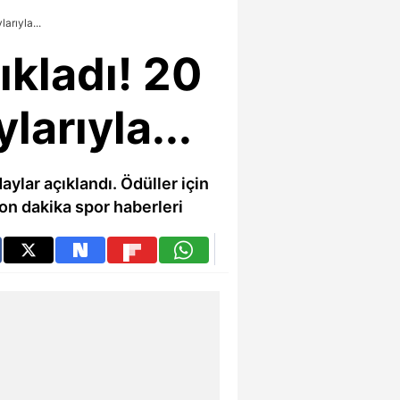
arıyla...
çıkladı! 20
larıyla...
ylar açıklandı. Ödüller için
 Son dakika spor haberleri