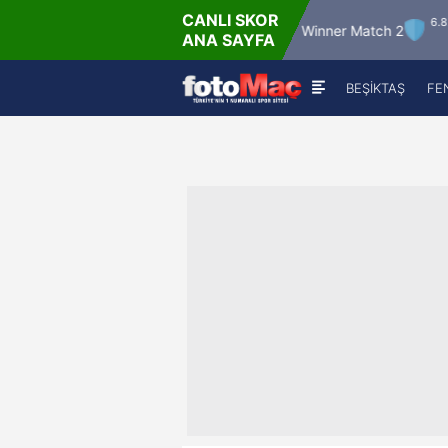
CANLI SKOR
.8.2026 - Per
6.8.2026 - Per
Winner Match 12
Winner Match 2
ANA SAYFA
16:00
22:00
BEŞİKTAŞ
FE