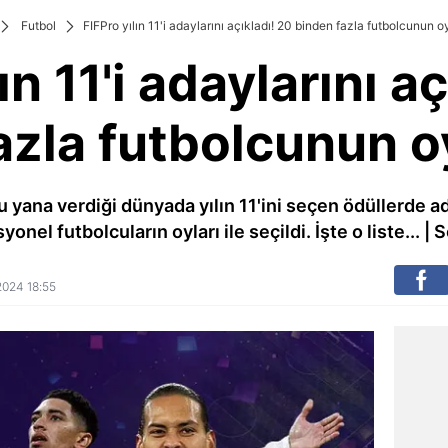
Futbol
FIFPro yılın 11'i adaylarını açıkladı! 20 binden fazla futbolcunun oyl
ın 11'i adaylarını a
zla futbolcunun oy
 yana verdiği dünyada yılın 11'ini seçen ödüllerde ada
yonel futbolcuların oyları ile seçildi. İşte o liste... |
 2024 18:55