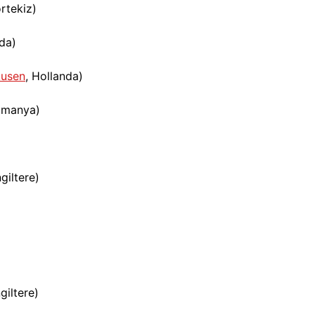
rtekiz)
da)
kusen
, Hollanda)
Almanya)
giltere)
giltere)