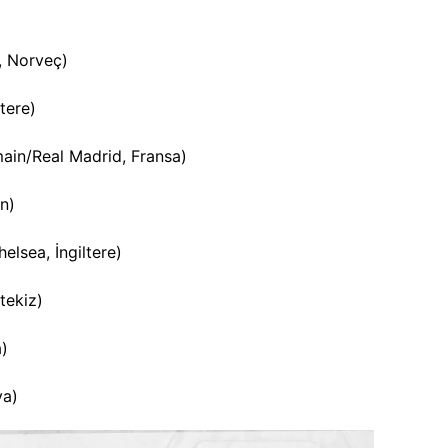
, Norveç)
tere)
ain/Real Madrid, Fransa)
in)
lsea, İngiltere)
tekiz)
a)
ya)