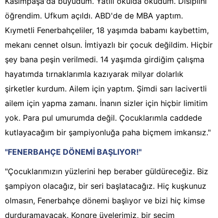
Kasımpaşa'da büyüdüm. Yatılı okulda okudum. Disiplini
öğrendim. Ufkum açıldı. ABD'de de MBA yaptım.
Kıymetli Fenerbahçeliler, 18 yaşımda babamı kaybettim,
mekanı cennet olsun. İmtiyazlı bir çocuk değildim. Hiçbir
şey bana peşin verilmedi. 14 yaşımda girdiğim çalışma
hayatımda tırnaklarımla kazıyarak milyar dolarlık
şirketler kurdum. Ailem için yaptım. Şimdi sarı lacivertli
ailem için yapma zamanı. İnanın sizler için hiçbir limitim
yok. Para pul umurumda değil. Çocuklarımla caddede
kutlayacağım bir şampiyonluğa paha biçmem imkansız."
"FENERBAHÇE DÖNEMİ BAŞLIYOR!"
"Çocuklarımızın yüzlerini hep beraber güldüreceğiz. Biz
şampiyon olacağız, bir seri başlatacağız. Hiç kuşkunuz
olmasın, Fenerbahçe dönemi başlıyor ve bizi hiç kimse
durduramayacak. Kongre üyelerimiz, bir seçim