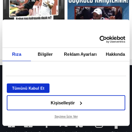
Reddet
Rıza
Bilgiler
Reklam Ayarları
Hakkında
HER YERDE!
Fenerbahçe’de sürpriz ayrılık ihtimali! Devre arasında gelmişti
Tümünü Kabul Et
Fenerbahçe’nin yeni transferi Mason Greenwood için olay sözler!
Kişiselleştir
Galatasaray’da rota yeniden Thiago Almada!
iPhone
Seçime İzin Ver