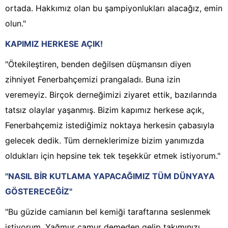
ortada. Hakkımız olan bu şampiyonlukları alacağız, emin
olun."
KAPIMIZ HERKESE AÇIK!
"Ötekileştiren, benden değilsen düşmansın diyen
zihniyet Fenerbahçemizi prangaladı. Buna izin
veremeyiz. Birçok derneğimizi ziyaret ettik, bazılarında
tatsız olaylar yaşanmış. Bizim kapımız herkese açık,
Fenerbahçemiz istediğimiz noktaya herkesin çabasıyla
gelecek dedik. Tüm derneklerimize bizim yanımızda
oldukları için hepsine tek tek teşekkür etmek istiyorum."
"NASIL BİR KUTLAMA YAPACAĞIMIZ TÜM DÜNYAYA
GÖSTERECEĞİZ"
"Bu güzide camianın bel kemiği taraftarına seslenmek
istiyorum. Yağmur çamur demeden gelip takımınızı