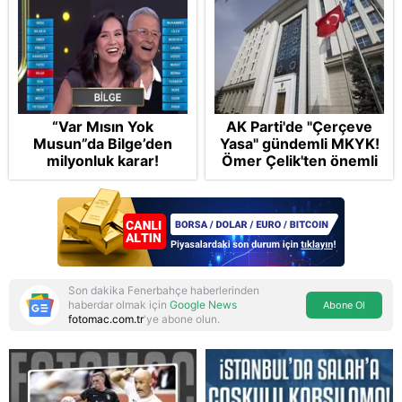
“Var Mısın Yok
AK Parti'de "Çerçeve
Musun”da Bilge’den
Yasa" gündemli MKYK!
milyonluk karar!
Ömer Çelik'ten önemli
açıklamalar: "2 yıllık
sürecin en önemli
aşamasındayız"
Son dakika Fenerbahçe haberlerinden
haberdar olmak için
Google News
Abone Ol
fotomac.com.tr
'ye abone olun.