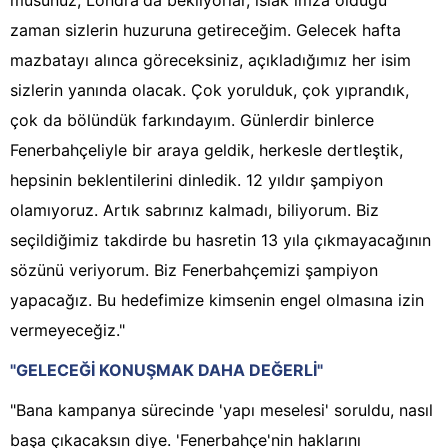
musunuz, Londra'da bekliyorlar, ıslak imza olduğu
zaman sizlerin huzuruna getireceğim. Gelecek hafta
mazbatayı alınca göreceksiniz, açıkladığımız her isim
sizlerin yanında olacak. Çok yorulduk, çok yıprandık,
çok da bölündük farkındayım. Günlerdir binlerce
Fenerbahçeliyle bir araya geldik, herkesle dertleştik,
hepsinin beklentilerini dinledik. 12 yıldır şampiyon
olamıyoruz. Artık sabrınız kalmadı, biliyorum. Biz
seçildiğimiz takdirde bu hasretin 13 yıla çıkmayacağının
sözünü veriyorum. Biz Fenerbahçemizi şampiyon
yapacağız. Bu hedefimize kimsenin engel olmasına izin
vermeyeceğiz."
"GELECEĞİ KONUŞMAK DAHA DEĞERLİ"
"Bana kampanya sürecinde 'yapı meselesi' soruldu, nasıl
başa çıkacaksın diye. 'Fenerbahçe'nin haklarını