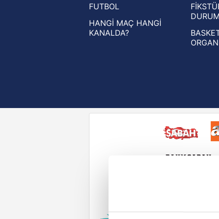
FUTBOL
FİKSTÜ
UEFA Konferans Ligi haberleri
DURU
HANGİ MAÇ HANGİ
KANALDA?
BASKET
ORGAN
Reddet