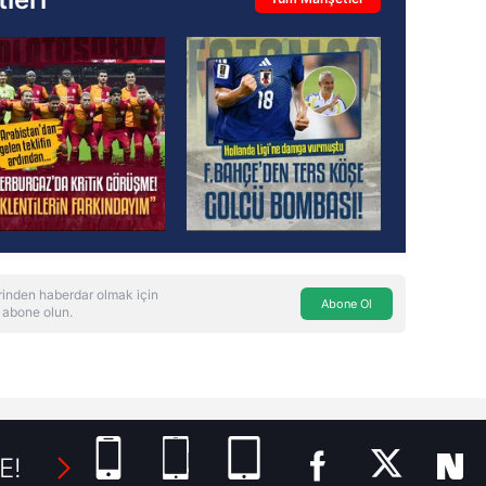
inden haberdar olmak için
Abone Ol
 abone olun.
E!