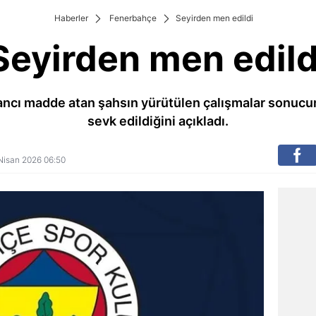
Haberler
Fenerbahçe
Seyirden men edildi
Seyirden men edild
ncı madde atan şahsın yürütülen çalışmalar sonucund
sevk edildiğini açıkladı.
4 Nisan 2026 06:50