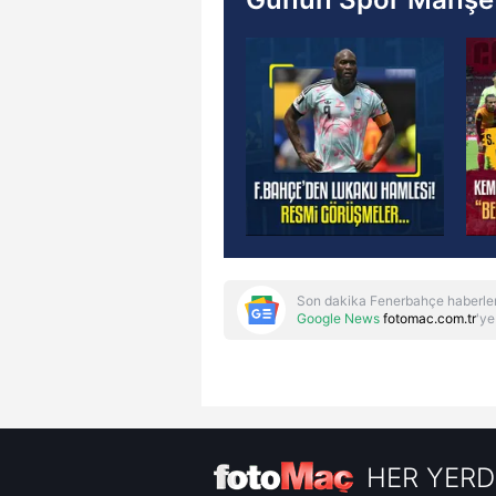
Son dakika Fenerbahçe haberler
Google News
fotomac.com.tr
'ye
HER YERD