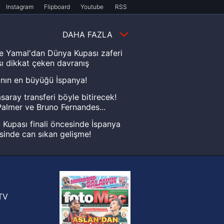
Instagram
Flipboard
Youtube
RSS
DAHA FAZLA
e Yamal'dan Dünya Kupası zaferi
ı dikkat çeken davranış
nın en büyüğü İspanya!
saray transferi böyle bitirecek!
almer ve Bruno Fernandes...
Kupası finali öncesinde İspanya
sinde can sıkan gelişme!
FIFA Dünya Kupası'nı kazanana
yonluk yüzüğü verilecek
n Crespo, Meksika Ligi
rinden Atlas'ın yeni teknik direktörü
TV