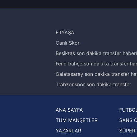
FitYAŞA
Canlı Skor
Beşiktaş son dakika transfer haberl
Fenerbahçe son dakika transfer hab
Galatasaray son dakika transfer ha
Trabzonspor son dakika transfer
haberleri
Trendyol Süper Lig haberleri
ANA SAYFA
FUTBOL
Ziraat Türkiye Kupası haberleri
TÜM MANŞETLER
ŞANS 
UEFA Şampiyonlar Ligi haberleri
YAZARLAR
SÜPER 
UEFA Avrupa Ligi haberleri