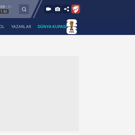
9.8.2026 - Paz
Keçiörengücü
Alagöz Holding Iğdır FK
19:00
OL
YAZARLAR
DÜNYA KUPASI
 Haber
A Haber Radyo
 Spor
A Spor Radyo
TV
A News Radio
2TV
Radyo Turkuvaz
para
Turkuvaz Romantik
Turkuvaz Efsane
Vav Tv
Radyo Soft
Radyo Energy
Turkuvaz Anadolu