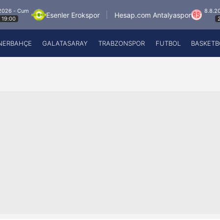
m
8.8.2026 - Cum
Esenler Erokspor
Hesap.com Antalyaspor
21:30
NERBAHÇE
GALATASARAY
TRABZONSPOR
FUTBOL
BASKETB
Beşiktaş
A
Fenerbahçe
A
Galatasaray
A
Trabzonspor
A
Futbol
A
Basketbol
Ziraat Türkiye Kupası
DİZİ
Diğer Sporlar