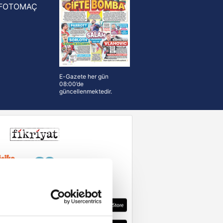
FOTOMAÇ
E-Gazete her gün
08:00’de
güncellenmektedir.