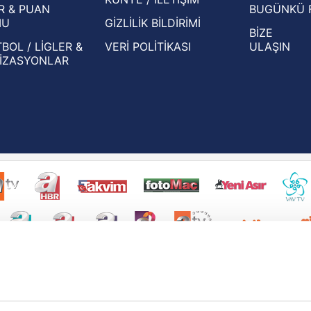
R & PUAN
BUGÜNKÜ 
MU
GİZLİLİK BİLDİRİMİ
BİZE
BOL / LİGLER &
VERİ POLİTİKASI
ULAŞIN
İZASYONLAR