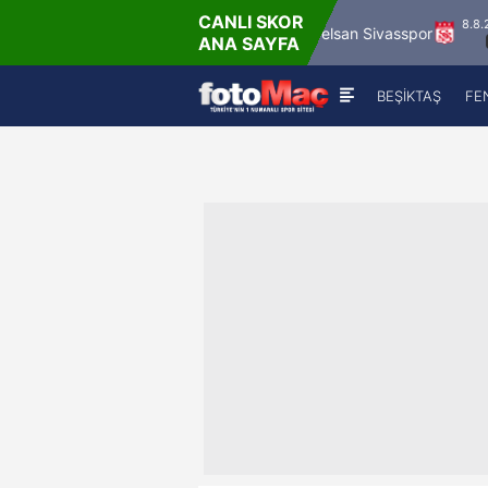
CANLI SKOR
- Cum
8.8.2026 - Cu
Mardin 1969 Spor
Özbelsan Sivasspor
ANA SAYFA
0
19:00
BEŞİKTAŞ
FE