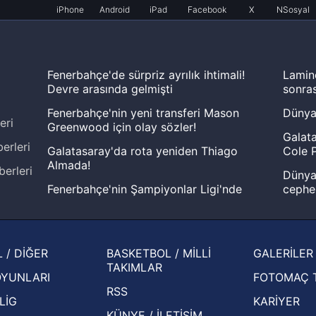
iPhone
Android
iPad
Facebook
X
NSosyal
Fenerbahçe'de sürpriz ayrılık ihtimali!
Lamin
Devre arasında gelmişti
sonras
Fenerbahçe'nin yeni transferi Mason
Dünya
eri
Greenwood için olay sözler!
Galata
erleri
Galatasaray'da rota yeniden Thiago
Cole P
Almada!
berleri
Dünya 
Fenerbahçe'nin Şampiyonlar Ligi'nde
cephe
muhtemel rakibi belli oldu! Gornik
2026 
Zabrze'yi elerlerse...
şampi
İspanya-Arjantin finalinin ardından dış
Herna
 / DİĞER
BASKETBOL / MİLLİ
GALERİLER
basından gündem olan manşetler!
ekiple
TAKIMLAR
OYUNLARI
FOTOMAÇ 
Beşiktaş'ın UEFA Avrupa Ligi'nde 3. Ön
oldu
RSS
Eleme Turu muhtemel rakipleri belli oldu!
LİG
KARİYER
KÜNYE / İLETİŞİM