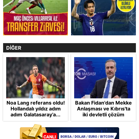
DİĞER
Noa Lang referans oldu!
Bakan Fidan'dan Mekke
Hollandalı yıldız adım
Anlaşması ve Kıbrıs'ta
adım Galatasaray’a...
iki devletli çözüm
mesajı: Bize
saldırmayan hiçbir ülke
hedefimizde değil