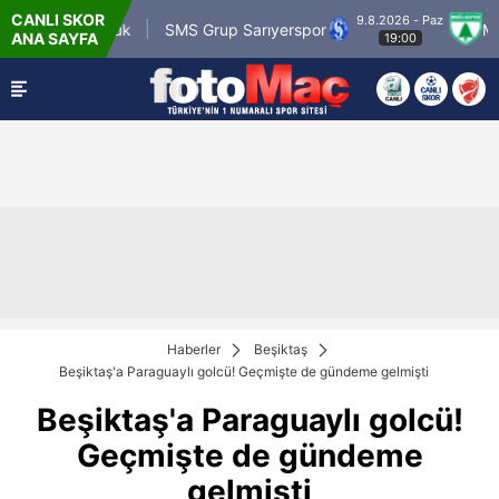
CANLI SKOR
9.8.2026 - Paz
 Karagümrük
SMS Grup Sarıyerspor
Muğlaspo
ANA SAYFA
19:00
Haberler
Beşiktaş
Beşiktaş'a Paraguaylı golcü! Geçmişte de gündeme gelmişti
Beşiktaş'a Paraguaylı golcü!
Geçmişte de gündeme
gelmişti