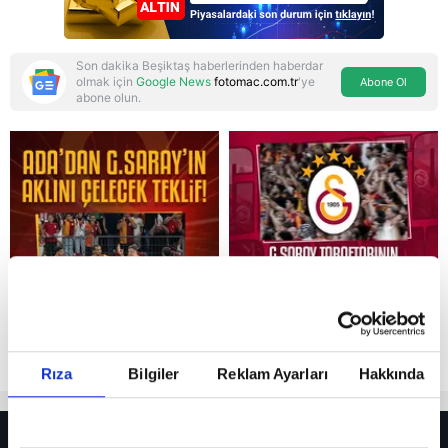
Son dakika Beşiktaş haberlerinden haberdar
olmak için
Google News
fotomac.com.tr
'ye
Abone Ol
abone olun.
Reddet
Rıza
Bilgiler
Reklam Ayarları
Hakkında
HER YERDE!