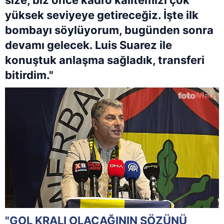
size, biz önce kadro kalitemizi çok
yüksek seviyeye getireceğiz. İşte ilk
bombayı söylüyorum, bugünden sonra
devamı gelecek. Luis Suarez ile
konuştuk anlaşma sağladık, transferi
bitirdim."
"GOL KRALI OLACAĞININ SÖZÜNÜ