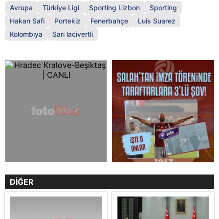
Avrupa
Türkiye Ligi
Sporting Lizbon
Sporting
Hakan Safi
Portekiz
Fenerbahçe
Luis Suarez
Kolombiya
Sarı lacivertli
DİĞER