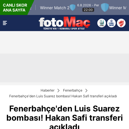
CANLI SKOR
6.8.2026 - Per
tch 12
Winner Match 2
Winner Match 3
ANA SAYFA
22:00
Haberler
Fenerbahçe
Fenerbahçe'den Luis Suarez bombası! Hakan Safi transferi açıkladı
Fenerbahçe'den Luis Suarez
bombası! Hakan Safi transferi
açıkladı