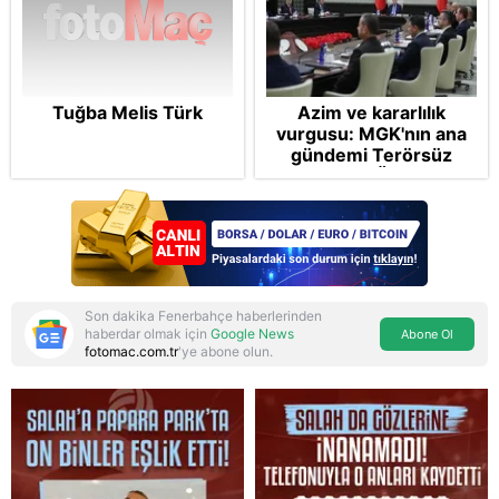
Tuğba Melis Türk
Azim ve kararlılık
vurgusu: MGK'nın ana
gündemi Terörsüz
Türkiye! FETÖ tamamen
bertaraf edilecek
Son dakika Fenerbahçe haberlerinden
haberdar olmak için
Google News
Abone Ol
fotomac.com.tr
'ye abone olun.
Reddet