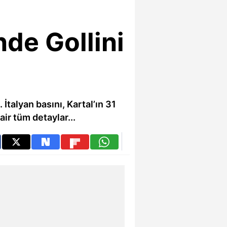
nde Gollini
 İtalyan basını, Kartal’ın 31
ir tüm detaylar...