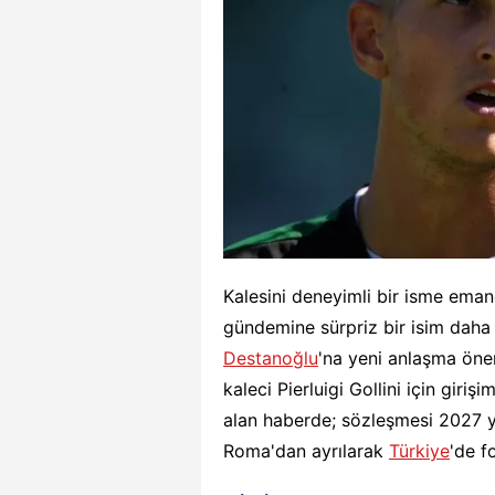
Kalesini deneyimli bir isme eman
gündemine sürpriz bir isim daha
Destanoğlu
'na yeni anlaşma öne
kaleci Pierluigi Gollini için giriş
alan haberde; sözleşmesi 2027 yı
Roma'dan ayrılarak
Türkiye
'de f