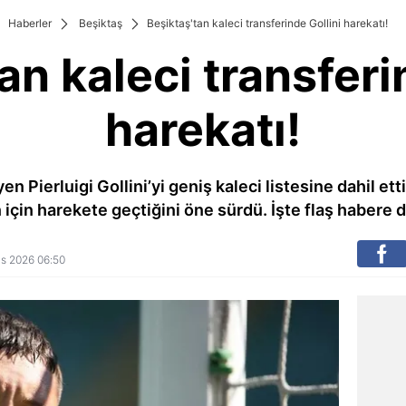
Haberler
Beşiktaş
Beşiktaş'tan kaleci transferinde Gollini harekatı!
an kaleci transferi
harekatı!
 Pierluigi Gollini’yi geniş kaleci listesine dahil etti.
 için harekete geçtiğini öne sürdü. İşte flaş habere da
yıs 2026 06:50