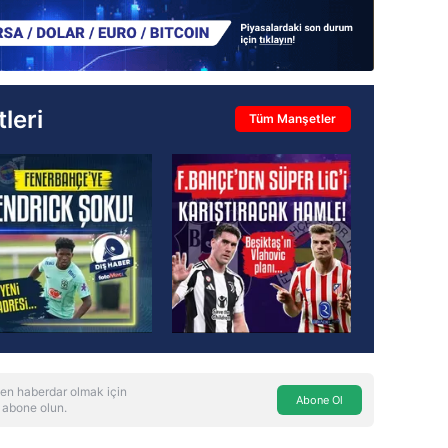
leri
Tüm Manşetler
en haberdar olmak için
Abone Ol
 abone olun.