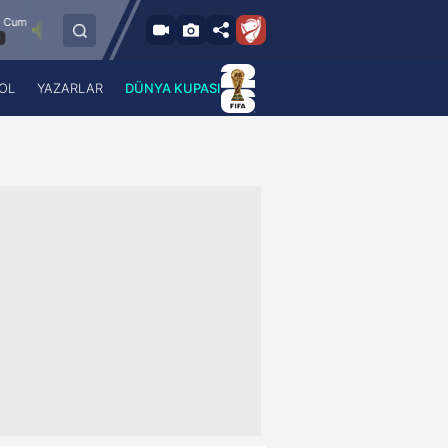
8.8.2026 - Cum
Esenler Erokspor
Hesap.com Antalyaspor
21:30
OL
YAZARLAR
DÜNYA KUPASI
 Haber
A Haber Radyo
 Spor
A Spor Radyo
TV
A News Radio
2TV
Radyo Turkuvaz
para
Turkuvaz Romantik
Turkuvaz Efsane
Vav Tv
Radyo Soft
Radyo Energy
Turkuvaz Anadolu