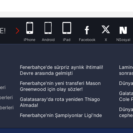
E!
iPhone
Android
iPad
Facebook
X
NSosyal
Fenerbahçe'de sürpriz ayrılık ihtimali!
Lamin
Devre arasında gelmişti
sonras
Fenerbahçe'nin yeni transferi Mason
Dünya
eri
Greenwood için olay sözler!
Galata
erleri
Galatasaray'da rota yeniden Thiago
Cole P
Almada!
berleri
Dünya 
Fenerbahçe'nin Şampiyonlar Ligi'nde
cephe
muhtemel rakibi belli oldu! Gornik
2026 
Zabrze'yi elerlerse...
şampi