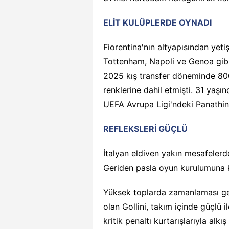
ELİT KULÜPLERDE OYNADI
Fiorentina'nın altyapısından yeti
Tottenham, Napoli ve Genoa gibi e
2025 kış transfer döneminde 800
renklerine dahil etmişti. 31 yaş
UEFA Avrupa Ligi'ndeki Panathin
REFLEKSLERİ GÜÇLÜ
İtalyan eldiven yakın mesafelerde
Geriden pasla oyun kurulumuna k
Yüksek toplarda zamanlaması genel
olan Gollini, takım içinde güçlü 
kritik penaltı kurtarışlarıyla alkış