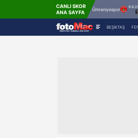
CANLI SKOR
8.8.2026 - Cum
8.8.2026 - Cum
İstanbulspor
Ümraniyespor
ANA SAYFA
17:00
19:00
BEŞİKTAŞ
FE