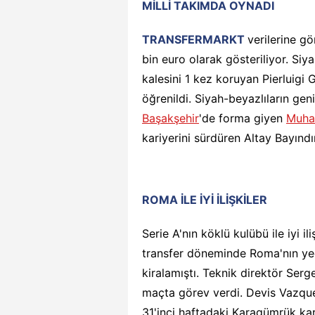
MİLLİ TAKIMDA OYNADI
TRANSFERMARKT
verilerine g
bin euro olarak gösteriliyor. Siya
kalesini 1 kez koruyan Pierluigi Go
öğrenildi. Siyah-beyazlıların geni
Başakşehir
'de forma giyen
Muha
kariyerini sürdüren Altay Bayındır
ROMA İLE İYİ İLİŞKİLER
Serie A'nın köklü kulübü ile iyi i
transfer döneminde Roma'nın ye
kiralamıştı. Teknik direktör Serg
maçta görev verdi. Devis Vazque
31'inci haftadaki Karagümrük ka