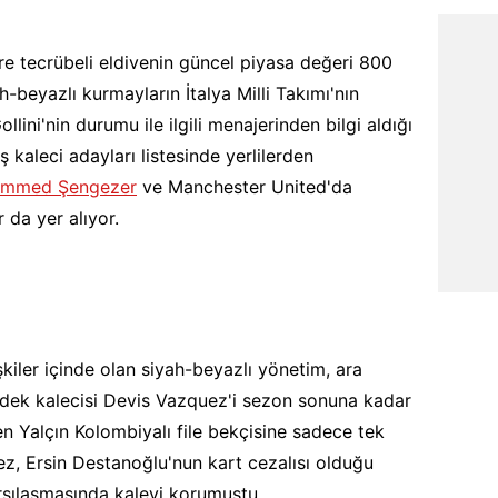
öre tecrübeli eldivenin güncel piyasa değeri 800
h-beyazlı kurmayların İtalya Milli Takımı'nın
llini'nin durumu ile ilgili menajerinden bilgi aldığı
ş kaleci adayları listesinde yerlilerden
mmed Şengezer
ve Manchester United'da
 da yer alıyor.
lişkiler içinde olan siyah-beyazlı yönetim, ara
dek kalecisi Devis Vazquez'i sezon sonuna kadar
en Yalçın Kolombiyalı file bekçisine sadece tek
z, Ersin Destanoğlu'nun kart cezalısı olduğu
rşılaşmasında kaleyi korumuştu.