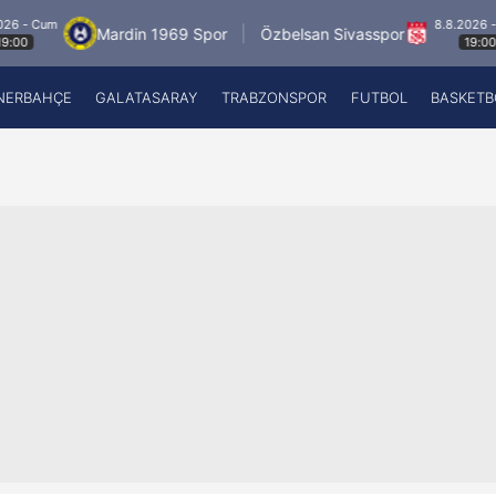
8.8.2026 - Cum
Mardin 1969 Spor
Özbelsan Sivasspor
19:00
NERBAHÇE
GALATASARAY
TRABZONSPOR
FUTBOL
BASKETB
Beşiktaş
A
Fenerbahçe
A
Galatasaray
A
Trabzonspor
A
Futbol
A
Basketbol
Ziraat Türkiye Kupası
DİZİ
Diğer Sporlar