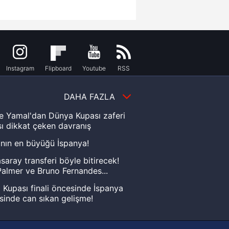
Instagram
Flipboard
Youtube
RSS
DAHA FAZLA
e Yamal'dan Dünya Kupası zaferi
ı dikkat çeken davranış
nın en büyüğü İspanya!
saray transferi böyle bitirecek!
almer ve Bruno Fernandes...
Kupası finali öncesinde İspanya
sinde can sıkan gelişme!
FIFA Dünya Kupası'nı kazanana
yonluk yüzüğü verilecek