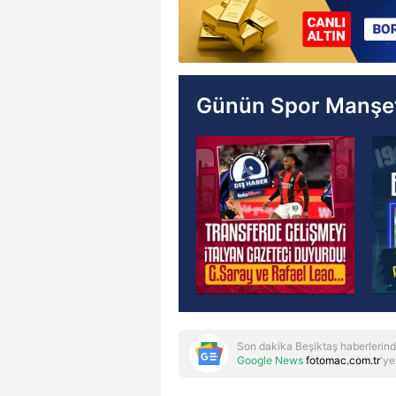
Günün Spor Manşet
Son dakika Beşiktaş haberlerind
Google News
fotomac.com.tr
'ye