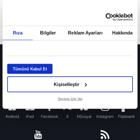
Rıza
Bilgiler
Reklam Ayarları
Hakkında
HER YERDE!
Fenerbahçe’de sürpriz ayrılık ihtimali! Devre arasında gelmişti
Tümünü Kabul Et
Fenerbahçe’nin yeni transferi Mason Greenwood için olay sözler!
Kişiselleştir
Galatasaray’da rota yeniden Thiago Almada!
iPhone
Seçime İzin Ver
Android
iPad
Facebook
X
NSosyal
Instagram
Flipboard