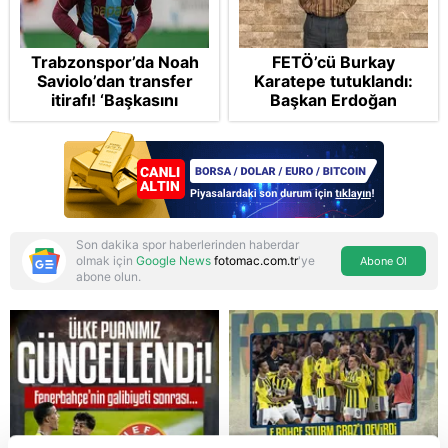
Trabzonspor’da Noah
FETÖ’cü Burkay
Saviolo’dan transfer
Karatepe tutuklandı:
itirafı! ‘Başkasını
Başkan Erdoğan
izlemeye geldi’
şikayetçi oldu! 5 suçtan
dava talebi
Son dakika spor haberlerinden haberdar
olmak için
Google News
fotomac.com.tr
'ye
Abone Ol
abone olun.
Reddet