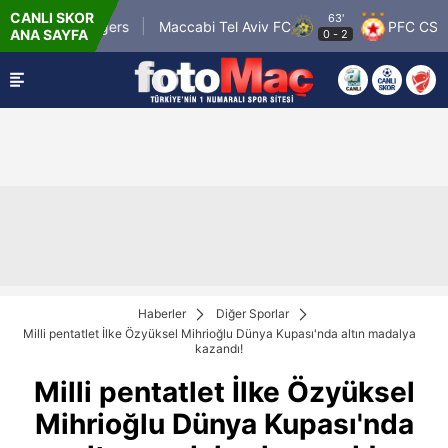
CANLI SKOR
63'
lasgow Rangers
Maccabi Tel Aviv FC
PFC CSKA So
ANA SAYFA
0
-
2
Haberler
Diğer Sporlar
Milli pentatlet İlke Özyüksel Mihrioğlu Dünya Kupası'nda altın madalya
kazandı!
Milli pentatlet İlke Özyüksel
Mihrioğlu Dünya Kupası'nda