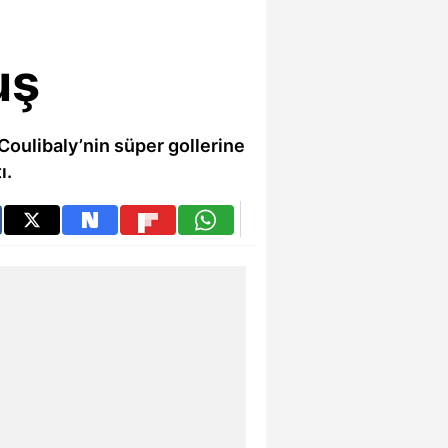
uş
oulibaly’nin süper gollerine
ı.