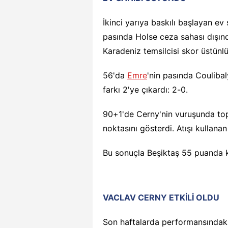
İkinci yarıya baskılı başlayan ev 
pasında Holse ceza sahası dışında
Karadeniz temsilcisi skor üstünlü
56'da
Emre
'nin pasında Coulibal
farkı 2'ye çıkardı: 2-0.
90+1'de Cerny'nin vuruşunda t
noktasını gösterdi. Atışı kullanan 
Bu sonuçla Beşiktaş 55 puanda k
VACLAV CERNY ETKİLİ OLDU
Son haftalarda performansındak