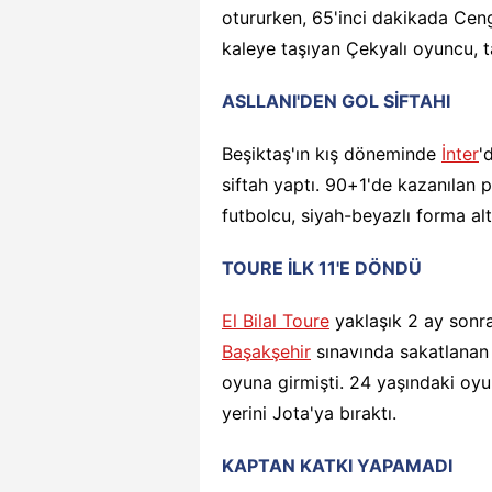
otururken, 65'inci dakikada Cengi
kaleye taşıyan Çekyalı oyuncu, t
ASLLANI'DEN GOL SİFTAHI
Beşiktaş'ın kış döneminde
İnter
'
siftah yaptı. 90+1'de kazanılan 
futbolcu, siyah-beyazlı forma alt
TOURE İLK 11'E DÖNDÜ
El Bilal Toure
yaklaşık 2 ay sonra
Başakşehir
sınavında sakatlanan 
oyuna girmişti. 24 yaşındaki oy
yerini Jota'ya bıraktı.
KAPTAN KATKI YAPAMADI