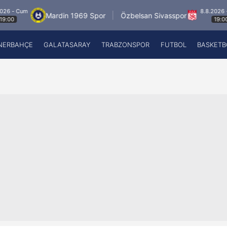
8.8.2026 - Cum
Mardin 1969 Spor
Özbelsan Sivasspor
19:00
NERBAHÇE
GALATASARAY
TRABZONSPOR
FUTBOL
BASKETB
Beşiktaş
A
Fenerbahçe
A
Galatasaray
A
Trabzonspor
A
Futbol
A
Basketbol
Ziraat Türkiye Kupası
DİZİ
Diğer Sporlar