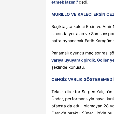
etmek lazım."
dedi.
MURILLO VE KALECİ ERSİN CE
Beşiktaş'ta kaleci Ersin ve Amir 
sınırında yer alan ve Samsunspor
hafta oynanacak Fatih Karagüm
Panamalı oyuncu maç sonrası şö
yarıya uyuyarak girdik. Goller y
şeklinde konuştu.
CENGİZ VARLIK GÖSTEREMEDİ
Teknik direktör Sergen Yalçın'ın
Ünder, performansıyla hayal kır
ofansta da etkili olamayan 28 ya
Cerny'e bıraktı. Süper Lig'de bu