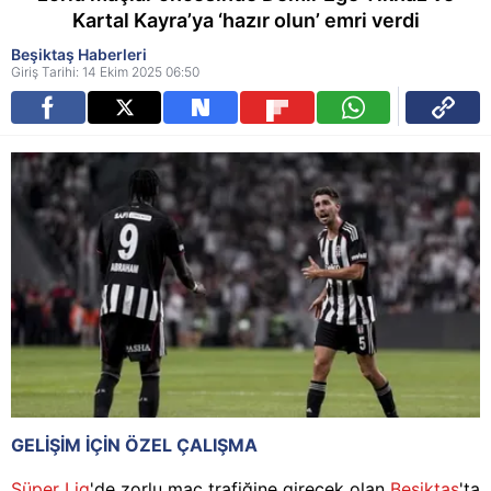
Kartal Kayra’ya ‘hazır olun’ emri verdi
Beşiktaş Haberleri
Giriş Tarihi: 14 Ekim 2025 06:50
GELİŞİM İÇİN ÖZEL ÇALIŞMA
Süper Lig
'de zorlu maç trafiğine girecek olan
Beşiktaş
'ta