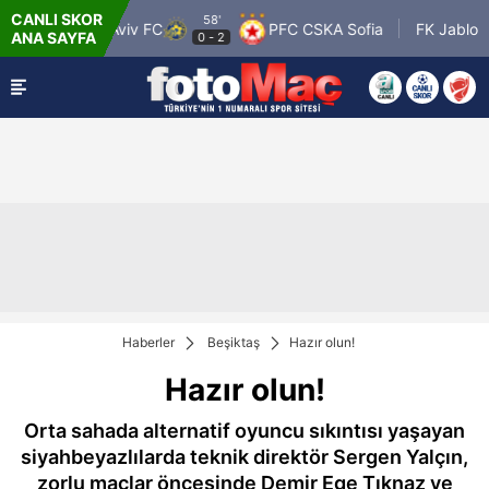
CANLI SKOR
58'
accabi Tel Aviv FC
PFC CSKA Sofia
FK Jablonec
ANA SAYFA
0
-
2
Haberler
Beşiktaş
Hazır olun!
Hazır olun!
Orta sahada alternatif oyuncu sıkıntısı yaşayan
siyahbeyazlılarda teknik direktör Sergen Yalçın,
zorlu maçlar öncesinde Demir Ege Tıknaz ve