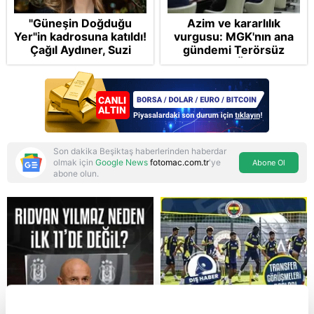
"Güneşin Doğduğu
Azim ve kararlılık
Yer"in kadrosuna katıldı!
vurgusu: MGK'nın ana
Çağıl Aydıner, Suzi
gündemi Terörsüz
karakteriyle geliyor
Türkiye! FETÖ tamamen
bertaraf edilecek
Son dakika Beşiktaş haberlerinden haberdar
olmak için
Google News
fotomac.com.tr
'ye
Abone Ol
abone olun.
Reddet