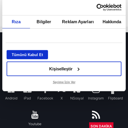
Rıza
Bilgiler
Reklam Ayarları
Hakkında
HER YERDE!
Fenerbahçe’de sürpriz ayrılık ihtimali! Devre arasında gelmişti
Tümünü Kabul Et
Fenerbahçe’nin yeni transferi Mason Greenwood için olay sözler!
Kişiselleştir
Galatasaray’da rota yeniden Thiago Almada!
iPhone
Seçime İzin Ver
Android
iPad
Facebook
X
NSosyal
Instagram
Flipboard
Youtube
RSS
SON DAKİKA